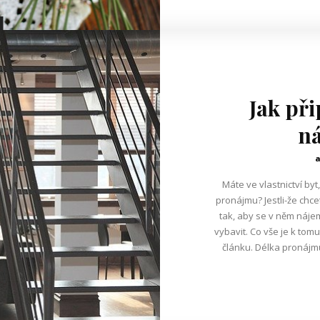
Jak při
n
Máte ve vlastnictví byt
pronájmu? Jestli-že chce
tak, aby se v něm nájemn
vybavit. Co vše je k tom
článku. Délka pronájmu Jako první byste si měli ujasnit, jestli