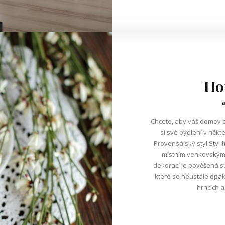
Ho
Chcete, aby váš domov by
si své bydlení v něk
Provensálský styl Styl francouzského Provence je inspirován
místním venkovským 
dekorací je pověšená s
které se neustále opak
hrncích a