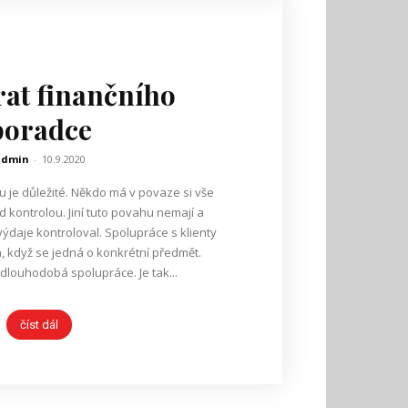
rat finančního
poradce
admin
-
10.9.2020
u je důležité. Někdo má v povaze si vše
od kontrolou. Jiní tuto povahu nemají a
výdaje kontroloval. Spolupráce s klienty
 když se jedná o konkrétní předmět.
 dlouhodobá spolupráce. Je tak...
číst dál