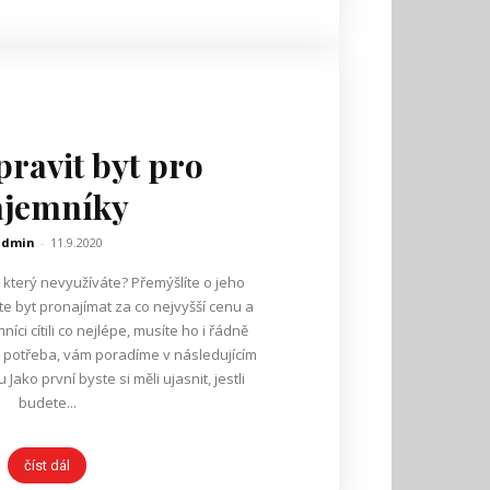
pravit byt pro
ájemníky
admin
-
11.9.2020
, který nevyužíváte? Přemýšlíte o jeho
te byt pronajímat za co nejvyšší cenu a
íci cítili co nejlépe, musíte ho i řádně
u potřeba, vám poradíme v následujícím
budete...
číst dál