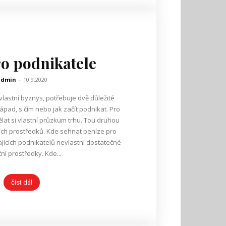
o podnikatele
admin
-
10.9.2020
vlastní byznys, potřebuje dvě důležité
nápad, s čím nebo jak začít podnikat. Pro
ělat si vlastní průzkum trhu. Tou druhou
ů. Kde sehnat peníze pro
ní prostředky. Kde...
číst dál