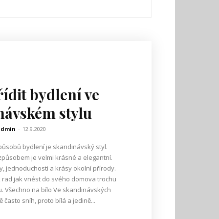
řídit bydlení ve
návském stylu
admin
-
12.9.2020
ůsobů bydlení je skandinávský styl.
způsobem je velmi krásné a elegantní.
ty, jednoduchosti a krásy okolní přírody.
 rad jak vnést do svého domova trochu
kých
 často sníh, proto bílá a jedině...