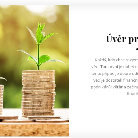
Úvěr pr
Každý, kdo chce rozjet 
věci. Tou první je dobrý 
tento případ je dobré ud
věcí je dostatek finančních prostředk
podnikání? Většina začínajících podnikatelů nevlastní dostatečné
finanč