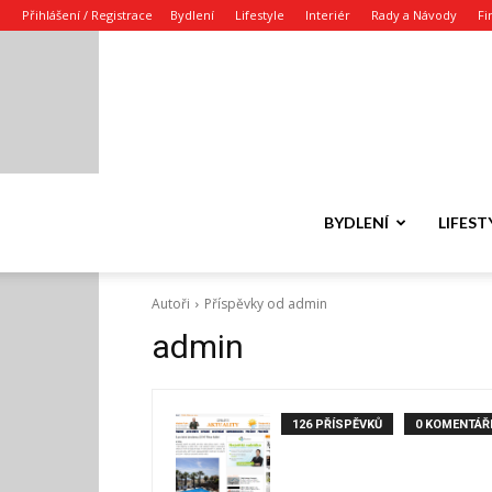
Přihlášení / Registrace
Bydlení
Lifestyle
Interiér
Rady a Návody
Fi
BYDLENÍ
LIFEST
Autoři
Příspěvky od admin
admin
126 PŘÍSPĚVKŮ
0 KOMENTÁŘ