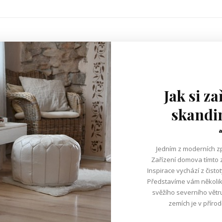
Jak si za
skandi
Jedním z moderních zp
Zařízení domova tímto 
Inspirace vychází z čisto
Představíme vám několik
svěžího severního větru. Všechno na bílo Ve skandinávs
zemích je v přírodě