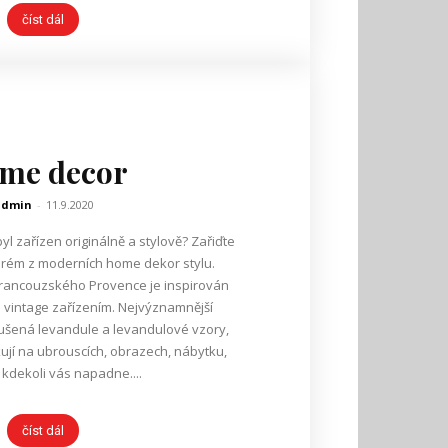
číst dál
me decor
admin
-
11.9.2020
l zařízen originálně a stylově? Zařiďte
terém z moderních home dekor stylu.
vintage zařízením. Nejvýznamnější
ušená levandule a levandulové vzory,
ují na ubrouscích, obrazech, nábytku,
 kdekoli vás napadne....
číst dál