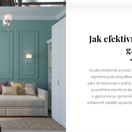
Jak efektiv
g
Využít efektivně prosto
zejména pokud bydlíme 
jako tři místnosti v jed
je potřeba myslet pra
v garsonce je správn
efektivně oddělit společ