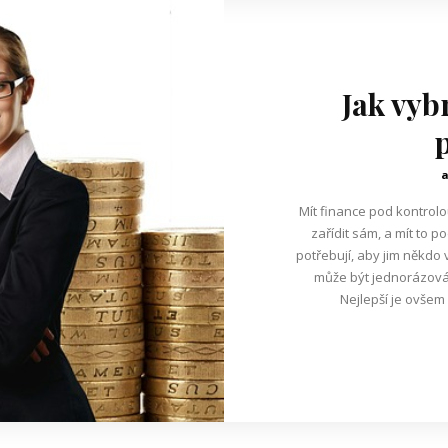
Jak vyb
Mít finance pod kontrolo
zařídit sám, a mít to p
potřebují, aby jim někdo 
může být jednorázová,
Nejlepší je ovšem