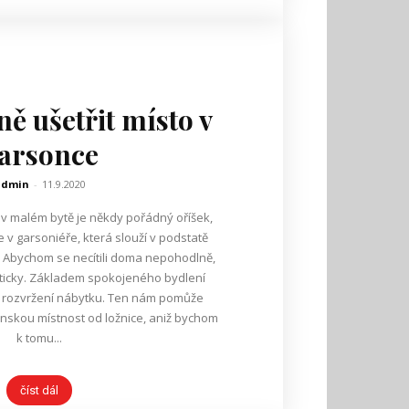
ně ušetřit místo v
arsonce
admin
-
11.9.2020
r v malém bytě je někdy pořádný oříšek,
v garsoniéře, která slouží v podstatě
né. Abychom se necítili doma nepohodlně,
kticky. Základem spokojeného bydlení
é rozvržení nábytku. Ten nám pomůže
enskou místnost od ložnice, aniž bychom
k tomu...
číst dál