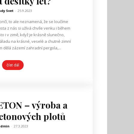
t desítky let?
dy Svet
-
25.9.2023
ončí, to ale neznamená, že se loučíme
ta z nás si užívá chvíle venku i během
o i v zimě, když je krásně slunečno,
áladu na krásné, veselé a chutné zimní
m dělá zázemí zahradní pergola,...
číst dál
TON – výroba a
etonových plotů
admin
-
27.3.2023