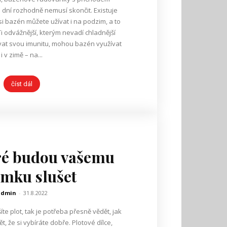
 dní rozhodně nemusí skončit. Existuje
 si bazén můžete užívat i na podzim, a to
Ti odvážnější, kterým nevadí chladnější
šovat svou imunitu, mohou bazén využívat
i v zimě – na...
číst dál
eré budou vašemu
mku slušet
admin
-
31.8.2022
íte plot, tak je potřeba přesně vědět, jak
t, že si vybíráte dobře. Plotové dílce,