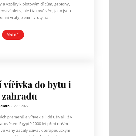
ky a vzpěry k plotovým dílcům, gabiony,
nství pletiv, ale i takové věci, jako jsou
emní vruty, zemní vruty na...
číst dál
 vířivka do bytu i
 zahradu
admin
-
27.6.2022
h pramenů a vířivek si lidé užívali již v
arověkém Egyptě 2000 let před naším
ivé vany začaly užívat k terapeutickým