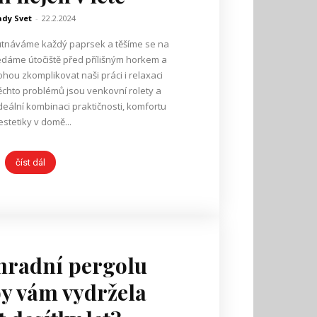
dy Svet
-
22.2.2024
hutnáváme každý paprsek a těšíme se na
hledáme útočiště před přílišným horkem a
ohou zkomplikovat naši práci i relaxaci
ěchto problémů jsou venkovní rolety a
ideální kombinaci praktičnosti, komfortu
estetiky v domě...
číst dál
hradní pergolu
aby vám vydržela