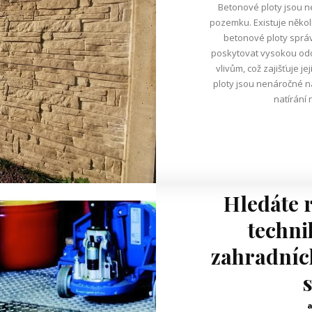
Betonové ploty jsou n
pozemku. Existuje několik výhod betonových plotů: Pokud jsou
betonové ploty sprá
poskytovat vysokou odol
vlivům, což zajišťuje 
ploty jsou nenáročné n
natírání 
Hledáte 
techni
zahradních