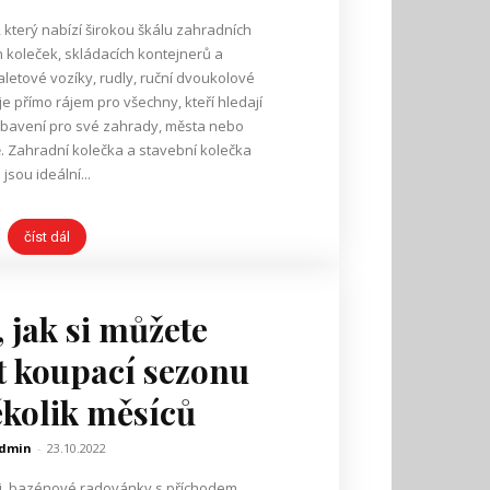
který nabízí širokou škálu zahradních
 koleček, skládacích kontejnerů a
aletové vozíky, rudly, ruční dvoukolové
je přímo rájem pro všechny, kteří hledají
vybavení pro své zahrady, města nebo
čka
jsou ideální...
číst dál
, jak si můžete
t koupací sezonu
ěkolik měsíců
dmin
-
23.10.2022
ámi, bazénové radovánky s příchodem