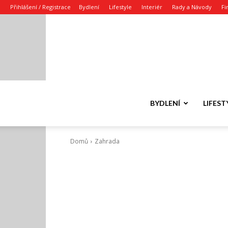
Přihlášení / Registrace
Bydlení
Lifestyle
Interiér
Rady a Návody
Fi
BYDLENÍ
LIFEST
Domů
Zahrada