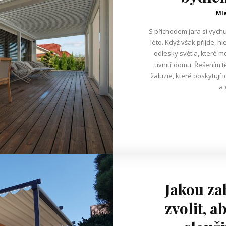
Mla
S příchodem jara si vyc
léto. Když však přijde, 
odlesky světla, které m
uvnitř domu. Řešením t
žaluzie, které poskytují 
a 
Jakou za
zvolit, 