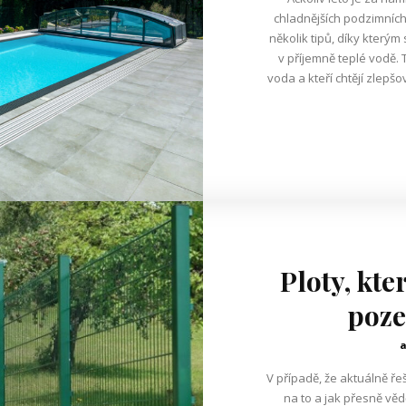
chladnějších podzimních
několik tipů, díky kterým
v příjemně teplé vodě. 
voda a kteří chtějí zlep
Ploty, kt
poze
V případě, že aktuálně řeš
na to a jak přesně vědě