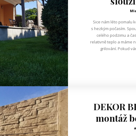
slouži
Mla
Sice nám léto pomalu k
s hezkým počasím. Spous
celého podzimu a čast
relativně teplo a máme n
grilování. Pokud vá
DEKOR BE
montáž b