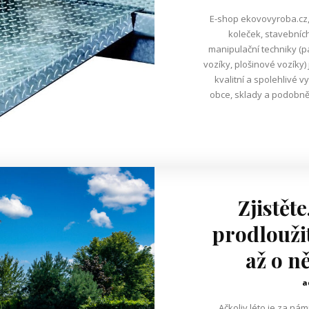
E-shop ekovovyroba.cz, 
koleček, stavebních
manipulační techniky (p
vozíky, plošinové vozíky) 
kvalitní a spolehlivé 
obce, sklady a podobně. Zahradní kolečka a stavební kole
Zjistěte
prodlouži
až o n
a
Ačkoliv léto je za n