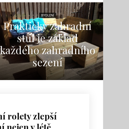
BYDLENÍ
Praktický zahradní
stůl je základ
každého zahradního
sezení
í rolety zlepší
í nejen v létě