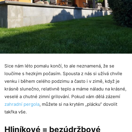
Sice nám léto pomalu končí, to ale neznamená, že se
loučíme s hezkým počasím. Spousta z nás si užívá chvíle
venku i během celého podzimu a často i v zimě, když je
krásně slunečno, relativně teplo a máme náladu na krásné,
veselé a chutné zimní grilování. Pokud vám dělá zázemí
zahradní pergola
, můžete si na krytém „plácku“ dovolit
takřka vše.
Hliníkové = bezúdržbové