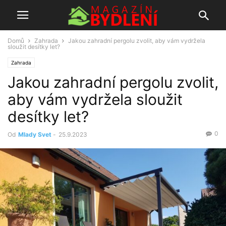
Domů
Zahrada
Jakou zahradní pergolu zvolit, aby vám vydržela
sloužit desítky let?
Zahrada
Jakou zahradní pergolu zvolit,
aby vám vydržela sloužit
desítky let?
0
Od
Mlady Svet
-
25.9.2023