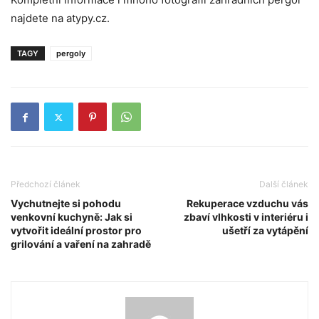
najdete na atypy.cz.
TAGY
pergoly
Předchozí článek
Další článek
Vychutnejte si pohodu
Rekuperace vzduchu vás
venkovní kuchyně: Jak si
zbaví vlhkosti v interiéru i
vytvořit ideální prostor pro
ušetří za vytápění
grilování a vaření na zahradě