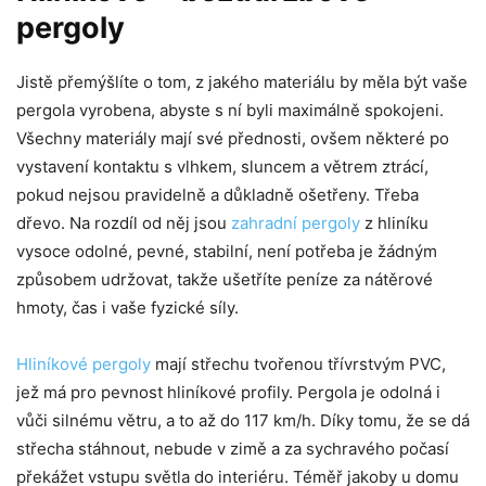
pergoly
Jistě přemýšlíte o tom, z jakého materiálu by měla být vaše
pergola vyrobena, abyste s ní byli maximálně spokojeni.
Všechny materiály mají své přednosti, ovšem některé po
vystavení kontaktu s vlhkem, sluncem a větrem ztrácí,
pokud nejsou pravidelně a důkladně ošetřeny. Třeba
dřevo. Na rozdíl od něj jsou
zahradní pergoly
z hliníku
vysoce odolné, pevné, stabilní, není potřeba je žádným
způsobem udržovat, takže ušetříte peníze za nátěrové
hmoty, čas i vaše fyzické síly.
Hliníkové pergoly
mají střechu tvořenou třívrstvým PVC,
jež má pro pevnost hliníkové profily. Pergola je odolná i
vůči silnému větru, a to až do 117 km/h. Díky tomu, že se dá
střecha stáhnout, nebude v zimě a za sychravého počasí
překážet vstupu světla do interiéru. Téměř jakoby u domu