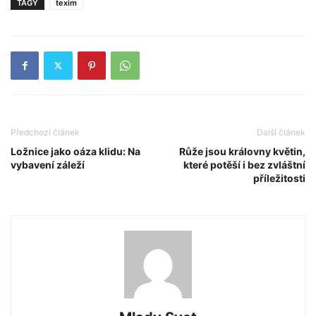
TAGY
texim
Předchozí článek
Další článek
Ložnice jako oáza klidu: Na
Růže jsou královny květin,
vybavení záleží
které potěší i bez zvláštní
příležitosti