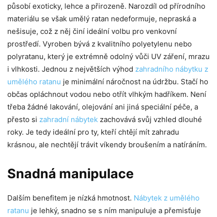
působí exoticky, lehce a přirozeně. Narozdíl od přírodního
materiálu se však umělý ratan nedeformuje, nepraská a
nešisuje, což z něj činí ideální volbu pro venkovní
prostředí. Vyroben bývá z kvalitního polyetylenu nebo
polyratanu, který je extrémně odolný vůči UV záření, mrazu
i vlhkosti. Jednou z největších výhod
zahradního nábytku z
umělého ratanu
je minimální náročnost na údržbu. Stačí ho
občas opláchnout vodou nebo otřít vlhkým hadříkem. Není
třeba žádné lakování, olejování ani jiná speciální péče, a
přesto si
zahradní nábytek
zachovává svůj vzhled dlouhé
roky. Je tedy ideální pro ty, kteří chtějí mít zahradu
krásnou, ale nechtějí trávit víkendy broušením a natíráním.
Snadná manipulace
Dalším benefitem je nízká hmotnost.
Nábytek z umělého
ratanu
je lehký, snadno se s ním manipuluje a přemisťuje