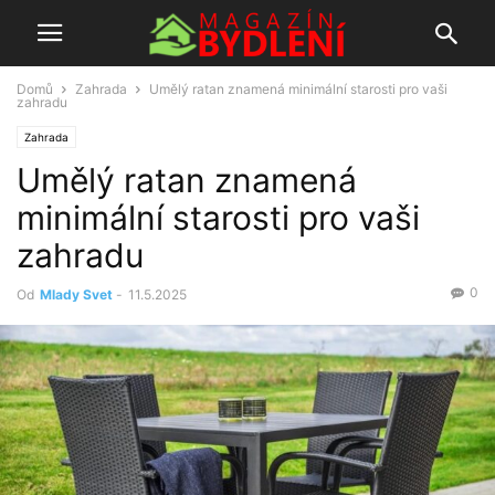
Domů
Zahrada
Umělý ratan znamená minimální starosti pro vaši
zahradu
Zahrada
Umělý ratan znamená
minimální starosti pro vaši
zahradu
0
Od
Mlady Svet
-
11.5.2025