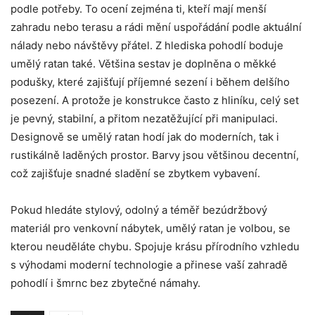
podle potřeby. To ocení zejména ti, kteří mají menší
zahradu nebo terasu a rádi mění uspořádání podle aktuální
nálady nebo návštěvy přátel. Z hlediska pohodlí boduje
umělý ratan také. Většina sestav je doplněna o měkké
podušky, které zajišťují příjemné sezení i během delšího
posezení. A protože je konstrukce často z hliníku, celý set
je pevný, stabilní, a přitom nezatěžující při manipulaci.
Designově se umělý ratan hodí jak do moderních, tak i
rustikálně laděných prostor. Barvy jsou většinou decentní,
což zajišťuje snadné sladění se zbytkem vybavení.
Pokud hledáte stylový, odolný a téměř bezúdržbový
materiál pro venkovní nábytek, umělý ratan je volbou, se
kterou neuděláte chybu. Spojuje krásu přírodního vzhledu
s výhodami moderní technologie a přinese vaší zahradě
pohodlí i šmrnc bez zbytečné námahy.