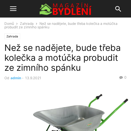
Domů
Zahrada
Než se nadějete, bude třeba kolečka a motúčka
probudit ze zimního spánku
Zahrada
Než se nadějete, bude třeba
kolečka a motúčka probudit
ze zimního spánku
0
Od
admin
-
13.9.2021