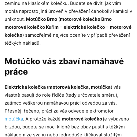
zeminu na klasickém kolečku. Budete se divit, jak vám
mohla naprosto jiná úroveň v převážení čehokoliv kamkoliv
uniknout.
Motúčko Brno
(
motorové kolečko Brno
=
motorové kolečko Kuřim
=
elektrické kolečko
=
motorové
kolečko
) samozřejmě nejvíce oceníte v případě převážení
těžkých nákladů.
Motúčko vás zbaví namáhavé
práce
Elektrická kolečka
(
motorová kolečka, motúčka
) vás
vlastně pasují do role řidiče (tedy určovatele směru),
zatímco veškerou namáhavou práci odvedou za vás.
Přesněji řečeno, práci za vás odvede elektromotor
motúčka
. A protože každé
motorové kolečko
je vybaveno
brzdou, budete se moci klidně bez obav pustit s těžkým
nákladem ze svahu nebo jednoduše kličkovat složitým