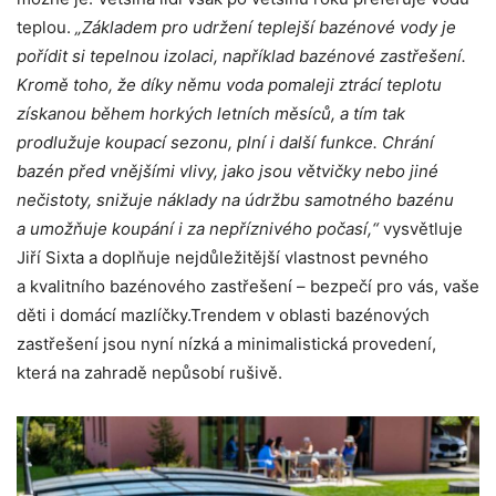
teplou.
„Základem pro udržení teplejší bazénové vody je
pořídit si tepelnou izolaci, například bazénové zastřešení.
Kromě toho, že díky němu voda pomaleji ztrácí teplotu
získanou během horkých letních měsíců, a tím tak
prodlužuje koupací sezonu, plní i další funkce. Chrání
bazén před vnějšími vlivy, jako jsou větvičky nebo jiné
nečistoty, snižuje náklady na údržbu samotného bazénu
a umožňuje koupání i za nepříznivého počasí,“
vysvětluje
Jiří Sixta a doplňuje nejdůležitější vlastnost pevného
a kvalitního bazénového zastřešení – bezpečí pro vás, vaše
děti i domácí mazlíčky.Trendem v oblasti bazénových
zastřešení jsou nyní nízká a minimalistická provedení,
která na zahradě nepůsobí rušivě.