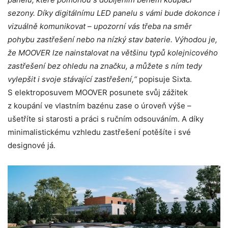
sezony. Díky digitálnímu LED panelu s vámi bude dokonce i
vizuálně komunikovat – upozorní vás třeba na směr
pohybu zastřešení nebo na nízký stav baterie. Výhodou je,
že MOOVER lze nainstalovat na většinu typů kolejnicového
zastřešení bez ohledu na značku, a můžete s ním tedy
vylepšit i svoje stávající zastřešení,“
popisuje Sixta.
S elektroposuvem MOOVER posunete svůj zážitek
z koupání ve vlastním bazénu zase o úroveň výše –
ušetříte si starosti a práci s ručním odsouváním. A díky
minimalistickému vzhledu zastřešení potěšíte i své
designové já.