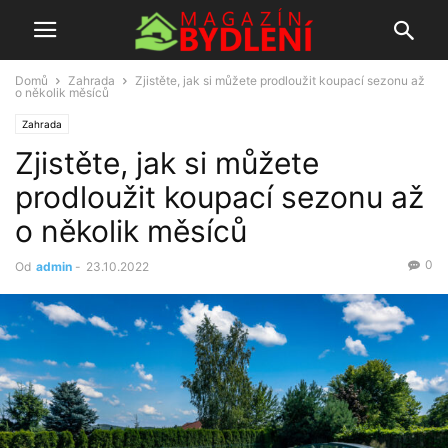
Domů
Zahrada
Zjistěte, jak si můžete prodloužit koupací sezonu až
o několik měsíců
Zahrada
Zjistěte, jak si můžete
prodloužit koupací sezonu až
o několik měsíců
0
Od
admin
-
23.10.2022