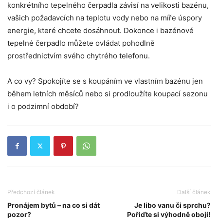
konkrétního tepelného čerpadla závisí na velikosti bazénu,
vašich požadavcích na teplotu vody nebo na míře úspory
energie, které chcete dosáhnout. Dokonce i bazénové
tepelné čerpadlo můžete ovládat pohodlně
prostřednictvím svého chytrého telefonu.
A co vy? Spokojíte se s koupáním ve vlastním bazénu jen
během letních měsíců nebo si prodloužíte koupací sezonu
i o podzimní období?
Předchozí článek
Další článek
Pronájem bytů – na co si dát
Je libo vanu či sprchu?
pozor?
Pořiďte si výhodně obojí!