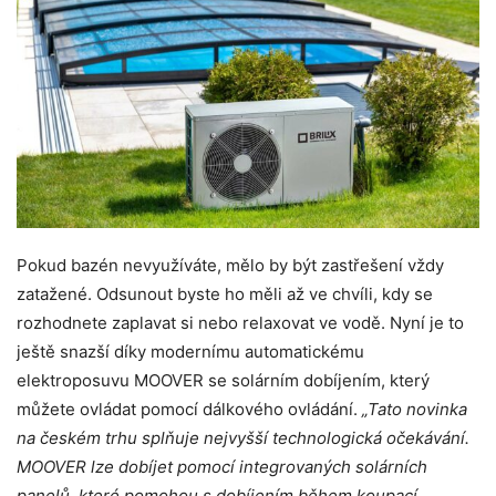
Pokud bazén nevyužíváte, mělo by být zastřešení vždy
zatažené. Odsunout byste ho měli až ve chvíli, kdy se
rozhodnete zaplavat si nebo relaxovat ve vodě. Nyní je to
ještě snazší díky modernímu automatickému
elektroposuvu MOOVER se solárním dobíjením, který
můžete ovládat pomocí dálkového ovládání.
„Tato novinka
na českém trhu splňuje nejvyšší technologická očekávání.
MOOVER lze dobíjet pomocí integrovaných solárních
panelů, které pomohou s dobíjením během koupací