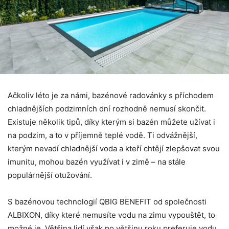
Ačkoliv léto je za námi, bazénové radovánky s příchodem
chladnějších podzimních dní rozhodně nemusí skončit.
Existuje několik tipů, díky kterým si bazén můžete užívat i
na podzim, a to v příjemně teplé vodě. Ti odvážnější,
kterým nevadí chladnější voda a kteří chtějí zlepšovat svou
imunitu, mohou bazén využívat i v zimě – na stále
populárnější otužování.
S bazénovou technologií QBIG BENEFIT od společnosti
ALBIXON, díky které nemusíte vodu na zimu vypouštět, to
možné je. Většina lidí však po většinu roku preferuje vodu