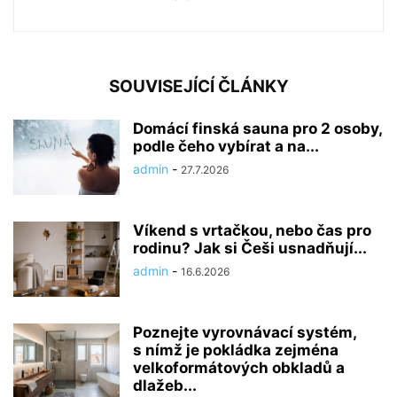
SOUVISEJÍCÍ ČLÁNKY
Domácí finská sauna pro 2 osoby,
podle čeho vybírat a na...
admin
-
27.7.2026
Víkend s vrtačkou, nebo čas pro
rodinu? Jak si Češi usnadňují...
admin
-
16.6.2026
Poznejte vyrovnávací systém,
s nímž je pokládka zejména
velkoformátových obkladů a
dlažeb...