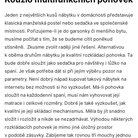
Jeden z největších kusů nábytku v domácnosti představuje
klasická manželská postel nebo sedačka ve společenské
místnosti. Pořizujeme-li je do garsonky či menšího bytu,
musíme počítat s tím, že se budeme cítit poněkud
stísněně. Zkusme zvolit raději jiné řešení. Alternativou
k oběma druhům nábytku je kvalitní rozkládací pohovka. Ta
bude dobře sloužit jako sedačka pro návštěvy i lůžko na
spaní. Je však potřeba dát si při jejím výběru pozor na
parametry. Není dobrý nápad kupovat takový nábytek na
internetu bez možnosti si ho vyzkoušet. Má-li pohovka
sloužit na každodenní spaní, musí nám vyhovovat její
matrace i celkové rozměry. Dobré je také vyzkoušet, jak
kvalitní je její skládací mechanismus. Měla by jít snadno
složit i rozložit a nikde se nezadrhávat. Výhodou některých
rozkládacích pohovek je mimo jiné úložný prostor
v podobě zásuvky. Zabijeme tak rovnou tři mouchy jednou