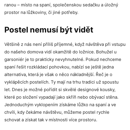
ranou – místo na spaní, společenskou sedačku a úložný
prostor na lůžkoviny, či jiné potřeby.
Postel nemusí být vidět
Většině z nás není příliš příjemné, když návštěva při vstupu
do našeho domova vidí okamžitě do ložnice. Bohužel u
garsoniér je to prakticky nevyhnutelné. Pokud nechceme
spaní řešit rozkládací pohovkou, nabízí se ještě jedna
alternativa, která je však o něco nákladnější. Řeč je o
vyklápěcích postelích. Ty mají na trhu tradici už spoustu
let. Dnes je možné pořídit si skvělé designové kousky,
které po složení vypadají jako skříň nebo obývací stěna.
Jednoduchým vyklopením získáme lůžko na spaní a ve
chvíli, kdy čekáme návštěvu, můžeme postel rychle
schovat a získat tak v místnosti více prostoru.