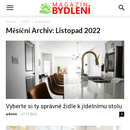
Domů
2022
Listopad
Měsíční Archiv: Listopad 2022
Vyberte si ty správné židle k jídelnímu stolu
admin
-
27.11.2022
0