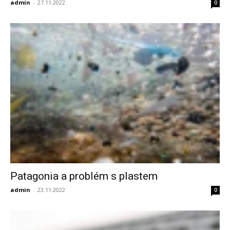
admin
-
27.11.2022
0
Patagonia a problém s plastem
admin
-
23.11.2022
0