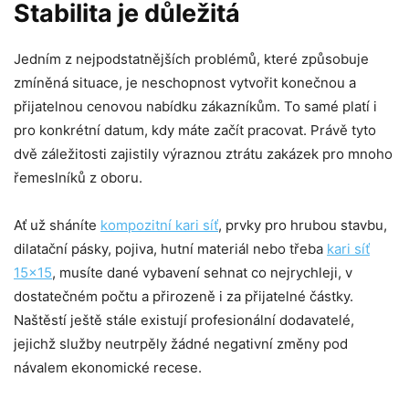
Stabilita je důležitá
Jedním z nejpodstatnějších problémů, které způsobuje
zmíněná situace, je neschopnost vytvořit konečnou a
přijatelnou cenovou nabídku zákazníkům. To samé platí i
pro konkrétní datum, kdy máte začít pracovat. Právě tyto
dvě záležitosti zajistily výraznou ztrátu zakázek pro mnoho
řemeslníků z oboru.
Ať už sháníte
kompozitní kari síť
, prvky pro hrubou stavbu,
dilatační pásky, pojiva, hutní materiál nebo třeba
kari síť
15×15
, musíte dané vybavení sehnat co nejrychleji, v
dostatečném počtu a přirozeně i za přijatelné částky.
Naštěstí ještě stále existují profesionální dodavatelé,
jejichž služby neutrpěly žádné negativní změny pod
návalem ekonomické recese.