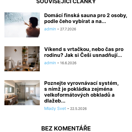
SOUVISEJÍCÍ ČLÁNKY
Domácí finská sauna pro 2 osoby,
podle čeho vybírat a na...
admin
-
27.7.2026
Víkend s vrtačkou, nebo čas pro
rodinu? Jak si Češi usnadňují...
admin
-
16.6.2026
Poznejte vyrovnávací systém,
s nímž je pokládka zejména
velkoformátových obkladů a
dlažeb...
Mlady Svet
-
22.5.2026
BEZ KOMENTÁŘE