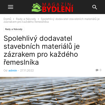
Domů
Rady a Návody
Spolehlivý dodavatel stavebních materiálů je
zázrakem pro každého řemeslníka
Rady a Návody
Spolehlivý dodavatel
stavebních materiálů je
zázrakem pro každého
řemeslníka
0
Od
admin
-
27.11.2022