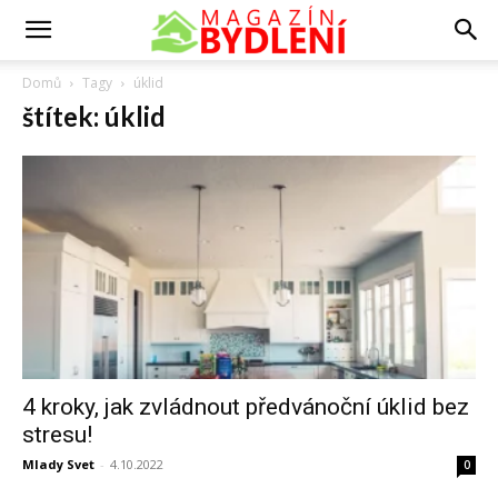
Domů
Tagy
úklid
štítek: úklid
4 kroky, jak zvládnout předvánoční úklid bez
stresu!
Mlady Svet
-
4.10.2022
0