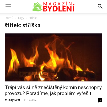
Domů
Tagy
Stříška
štítek: stříška
Trápí vás silně znečištěný komín neschopný
provozu? Poradíme, jak problém vyřešit.
Mlady Svet
-
31.10.2022
0