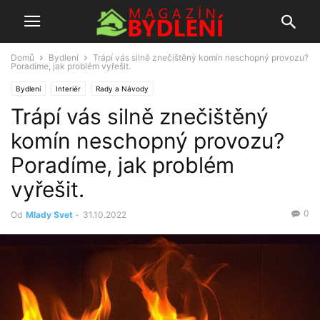
Domů
Bydlení
Trápí vás silně znečištěný komín neschopný provozu?
Poradíme, jak problém vyřešit.
Bydlení
Interiér
Rady a Návody
Trápí vás silně znečištěný
komín neschopný provozu?
Poradíme, jak problém
vyřešit.
0
Od
Mlady Svet
-
31.10.2022