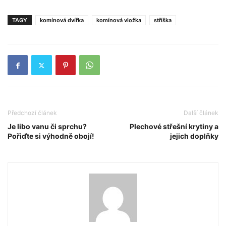
TAGY
komínová dvířka
komínová vložka
stříška
Předchozí článek
Další článek
Je libo vanu či sprchu?
Plechové střešní krytiny a
Pořiďte si výhodně obojí!
jejich doplňky