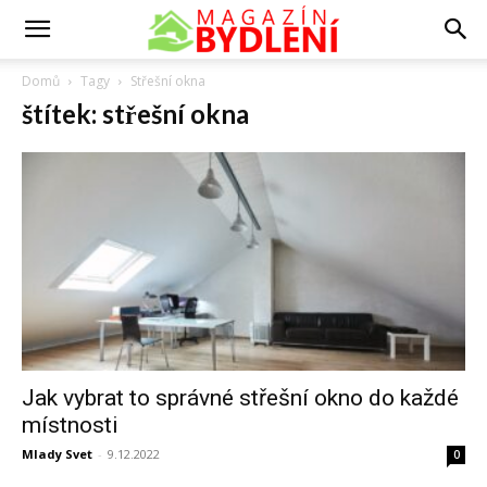
Domů
Tagy
Střešní okna
štítek: střešní okna
Jak vybrat to správné střešní okno do každé
místnosti
Mlady Svet
-
9.12.2022
0