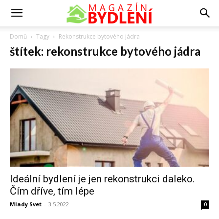
Domů
Tagy
Rekonstrukce bytového jádra
štítek: rekonstrukce bytového jádra
Ideální bydlení je jen rekonstrukci daleko.
Čím dříve, tím lépe
Mlady Svet
-
3.5.2022
0