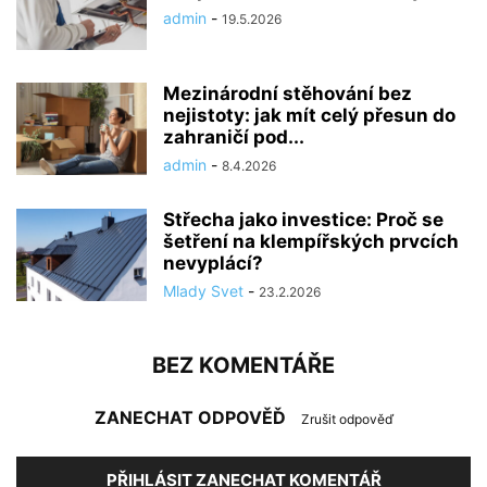
admin
-
19.5.2026
Mezinárodní stěhování bez
nejistoty: jak mít celý přesun do
zahraničí pod...
admin
-
8.4.2026
Střecha jako investice: Proč se
šetření na klempířských prvcích
nevyplácí?
Mlady Svet
-
23.2.2026
BEZ KOMENTÁŘE
ZANECHAT ODPOVĚĎ
Zrušit odpověď
PŘIHLÁSIT ZANECHAT KOMENTÁŘ