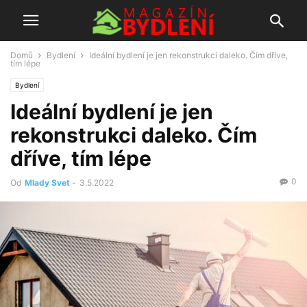
Domů
Bydlení
Ideální bydlení je jen rekonstrukci daleko. Čím dříve,
tím lépe
Bydlení
Ideální bydlení je jen
rekonstrukci daleko. Čím
dříve, tím lépe
0
Od
Mlady Svet
-
3.5.2022