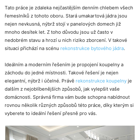
Tato práce je zdaleka nejčastějším denním chlebem všech
řemeslníků z tohoto oboru. Stará umakartová jádra jsou
nejen nevkusná, nýbrž stojí v panelových domech již
mnoho desítek let. Z toho důvodu jsou už často v
nedobrém stavu a hrozí u nich riziko zborcení. V takové
situaci přichází na scénu
rekonstrukce bytového jádra
.
Ideálním a moderním řešením je propojení koupelny a
záchodu do jedné místnosti. Takové řešení je nejen
elegantní, nýbrž i účelné. Právě
rekonstrukce koupelny
je
dalším z nejoblíbenějších způsobů, jak vylepšit vaše
domácnosti. Správná firma vám bude schopna nabídnout
rovnou několik různých způsobů této práce, díky kterým si
vyberete to ideální řešení přesně pro vás.