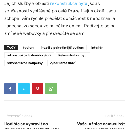
Jejich služby v oblasti
rekonstrukce bytu
jsou v
současnosti vyhlášené po celé Praze i jejím okolí. Jsou
schopni vám rychle předělat domácnost k nepoznání a
zanechat za sebou velmi pěkný dojem. Podívejte se na
zmíněné webovky a přesvědčte se sami.
TAGY
bydlení
hezčí a pohodlnější bydlení
interiér
rekonstrukce bytového jádra
Rekonstrukce bytu
rekonstrukce koupelny
výběr řemeslníků
Předchozí článek
Další článek
Hodláte se vypravit na
Vaše ložnice nemusí být