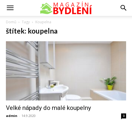
Domů
Tagy
Koupelna
štítek: koupelna
Velké nápady do malé koupelny
admin
-
14.9.2020
0