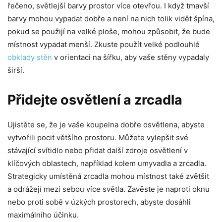
řečeno, světlejší barvy prostor více otevřou. I když tmavší
barvy mohou vypadat dobře a není na nich tolik vidět špína,
pokud se použijí na velké ploše, mohou způsobit, že bude
místnost vypadat menší. Zkuste použít velké podlouhlé
obklady stěn
v orientaci na šířku, aby vaše stěny vypadaly
širší.
Přidejte osvětlení a zrcadla
Ujistěte se, že je vaše koupelna dobře osvětlena, abyste
vytvořili pocit většího prostoru. Můžete vylepšit své
stávající svítidlo nebo přidat další zdroje osvětlení v
klíčových oblastech, například kolem umyvadla a zrcadla.
Strategicky umístěná zrcadla mohou místnost také zvětšit
a odrážejí mezi sebou více světla. Zavěste je naproti oknu
nebo proti sobě v úzkých prostorech, abyste dosáhli
maximálního účinku.