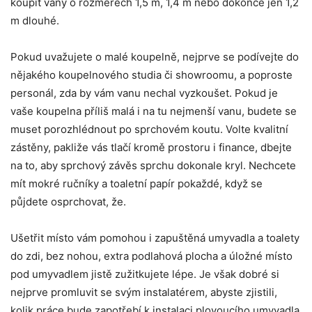
koupit vany o rozměrech 1,5 m, 1,4 m nebo dokonce jen 1,2
m dlouhé.
Pokud uvažujete o malé koupelně, nejprve se podívejte do
nějakého koupelnového studia či showroomu, a poproste
personál, zda by vám vanu nechal vyzkoušet. Pokud je
vaše koupelna příliš malá i na tu nejmenší vanu, budete se
muset porozhlédnout po sprchovém koutu. Volte kvalitní
zástěny, pakliže vás tlačí kromě prostoru i finance, dbejte
na to, aby sprchový závěs sprchu dokonale kryl. Nechcete
mít mokré ručníky a toaletní papír pokaždé, když se
půjdete osprchovat, že.
Ušetřit místo vám pomohou i zapuštěná umyvadla a toalety
do zdi, bez nohou, extra podlahová plocha a úložné místo
pod umyvadlem jistě zužitkujete lépe. Je však dobré si
nejprve promluvit se svým instalatérem, abyste zjistili,
kolik práce bude zapotřebí k instalaci plovoucího umyvadla