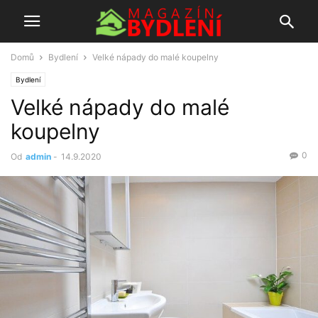
Domů
Bydlení
Velké nápady do malé koupelny
Bydlení
Velké nápady do malé
koupelny
0
Od
admin
-
14.9.2020