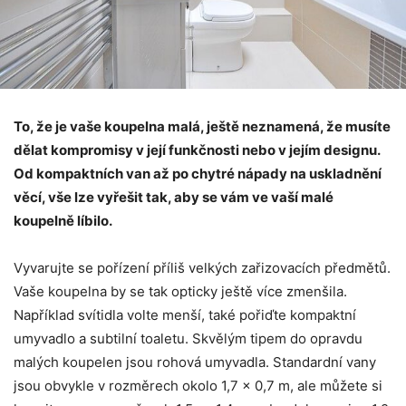
To, že je vaše koupelna malá, ještě neznamená, že musíte
dělat kompromisy v její funkčnosti nebo v jejím designu.
Od kompaktních van až po chytré nápady na uskladnění
věcí, vše lze vyřešit tak, aby se vám ve vaší malé
koupelně líbilo.
Vyvarujte se pořízení příliš velkých zařizovacích předmětů.
Vaše koupelna by se tak opticky ještě více zmenšila.
Například svítidla volte menší, také pořiďte kompaktní
umyvadlo a subtilní toaletu. Skvělým tipem do opravdu
malých koupelen jsou rohová umyvadla. Standardní vany
jsou obvykle v rozměrech okolo 1,7 x 0,7 m, ale můžete si