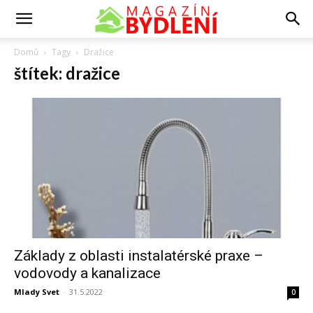
Domů
Tagy
Dražice
štítek: dražice
Základy z oblasti instalatérské praxe –
vodovody a kanalizace
Mlady Svet
-
31.5.2022
0