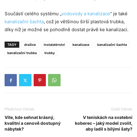
Součástí celého systému „
vodovody a kanalizace
“ je také
kanalizační šachta
, což je většinou širší plastová trubka,
díky níž je možné se pohodlně dostat právě ke kanalizaci.
TAGY
dražice
instalatérství
kanalizace
kanalizační šachta
kanalizační trubka
trubky
Předchozí článek
Další článek
Víte, kde sehnat krásný,
V teniskách na svatební
kvalitní a cenově dostupný
koberec – jaký model zvolit,
nábytek?
aby ladil s bílými šaty?