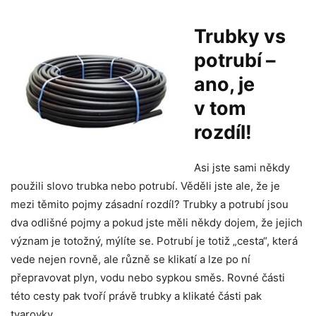
Trubky vs
potrubí –
ano, je
v tom
rozdíl!
Asi jste sami někdy
použili slovo trubka nebo potrubí. Věděli jste ale, že je
mezi těmito pojmy zásadní rozdíl? Trubky a potrubí jsou
dva odlišné pojmy a pokud jste měli někdy dojem, že jejich
význam je totožný, mýlíte se. Potrubí je totiž „cesta“, která
vede nejen rovně, ale různě se klikatí a lze po ní
přepravovat plyn, vodu nebo sypkou směs. Rovné části
této cesty pak tvoří právě trubky a klikaté části pak
tvarovky.