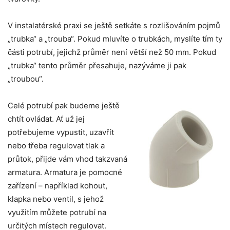
V instalatérské praxi se ještě setkáte s rozlišováním pojmů
„trubka“ a „trouba“. Pokud mluvíte o trubkách, myslíte tím ty
části potrubí, jejichž průměr není větší než 50 mm. Pokud
„trubka“ tento průměr přesahuje, nazýváme ji pak
„troubou“.
Celé potrubí pak budeme ještě
chtít ovládat. Ať už jej
potřebujeme vypustit, uzavřít
nebo třeba regulovat tlak a
průtok, přijde vám vhod takzvaná
armatura. Armatura je pomocné
zařízení – například kohout,
klapka nebo ventil, s jehož
využitím můžete potrubí na
určitých místech regulovat.