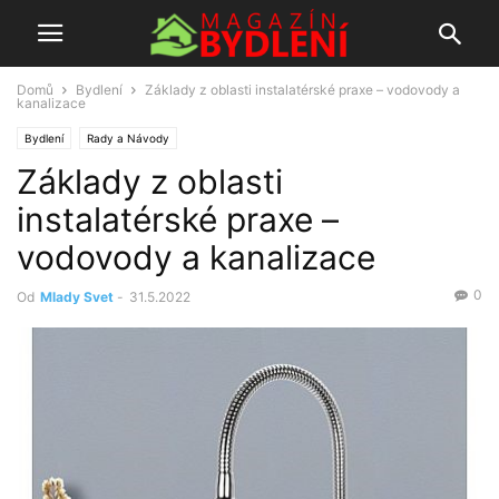
Domů
Bydlení
Základy z oblasti instalatérské praxe – vodovody a
kanalizace
Bydlení
Rady a Návody
Základy z oblasti
instalatérské praxe –
vodovody a kanalizace
0
Od
Mlady Svet
-
31.5.2022