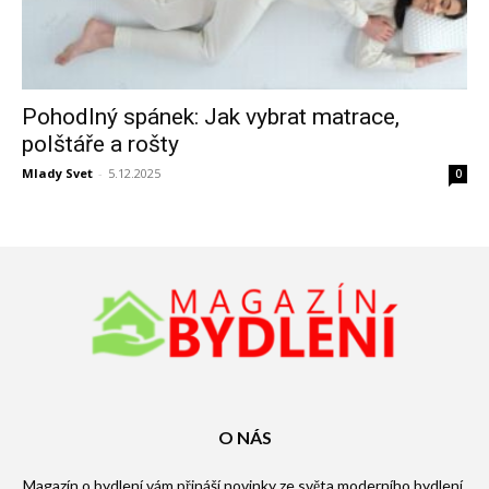
Pohodlný spánek: Jak vybrat matrace,
polštáře a rošty
Mlady Svet
-
5.12.2025
0
O NÁS
Magazín o bydlení vám přináší novinky ze světa moderního bydlení.