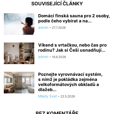
SOUVISEJÍCÍ ČLÁNKY
Domácí finská sauna pro 2 osoby,
podle čeho vybírat a na...
admin
-
27.7.2026
Víkend s vrtačkou, nebo čas pro
rodinu? Jak si Češi usnadňují...
admin
-
16.6.2026
Poznejte vyrovnávací systém,
s nímž je pokládka zejména
velkoformátových obkladů a
dlažeb...
Mlady Svet
-
22.5.2026
BEZ KOMENTÁŘE