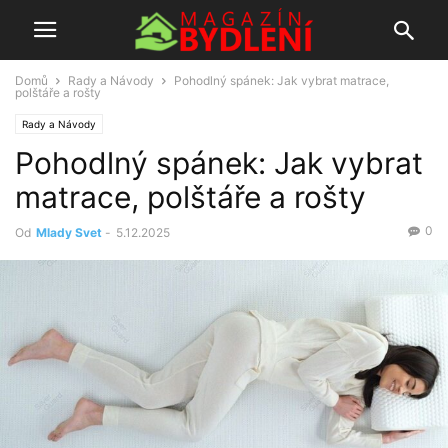
Domů
Rady a Návody
Pohodlný spánek: Jak vybrat matrace,
polštáře a rošty
Rady a Návody
Pohodlný spánek: Jak vybrat
matrace, polštáře a rošty
0
Od
Mlady Svet
-
5.12.2025