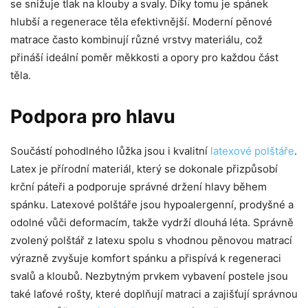
se snižuje tlak na klouby a svaly. Díky tomu je spánek
hlubší a regenerace těla efektivnější. Moderní pěnové
matrace často kombinují různé vrstvy materiálu, což
přináší ideální poměr měkkosti a opory pro každou část
těla.
Podpora pro hlavu
Součástí pohodlného lůžka jsou i kvalitní
latexové polštáře
.
Latex je přírodní materiál, který se dokonale přizpůsobí
krční páteři a podporuje správné držení hlavy během
spánku. Latexové polštáře jsou hypoalergenní, prodyšné a
odolné vůči deformacím, takže vydrží dlouhá léta. Správně
zvolený polštář z latexu spolu s vhodnou pěnovou matrací
výrazně zvyšuje komfort spánku a přispívá k regeneraci
svalů a kloubů. Nezbytným prvkem vybavení postele jsou
také laťové rošty, které doplňují matraci a zajišťují správnou