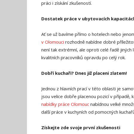
práci i získání zkušeností.
Dostatek práce v ubytovacích kapacitác
Ať se už bavíme přímo o hotelech nebo jeno
v Olomouci
rozhodně nabídne dobré příležitost
není tak extrémní, ale oproti celé řadě jiných 
kvalitních pracovníků opravdu po celý rok.
Dobří kuchaři? Dnes již placeni zlatem!
Jednou z hlavních prací v této oblasti je sa
jsou velice dobře placenou pozicí v případě, 
nabídky práce Olomouc
nabídnou velké množs
další práce v kuchyních od pomocných kuchařů 
Získejte zde svoje první zkušenosti