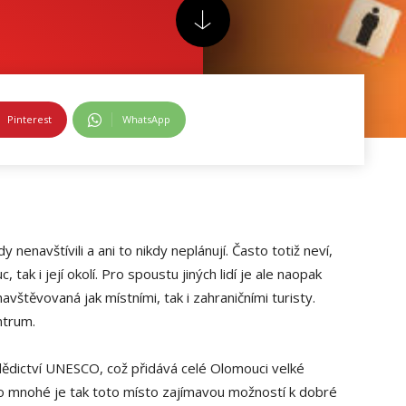
Pinterest
WhatsApp
nenavštívili a ani to nikdy neplánují. Často totiž neví,
tak i její okolí. Pro spoustu jiných lidí je ale naopak
vštěvovaná jak místními, tak i zahraničními turisty.
ntrum.
dědictví UNESCO, což přidává celé Olomouci velké
ro mnohé je tak toto místo zajímavou možností k dobré