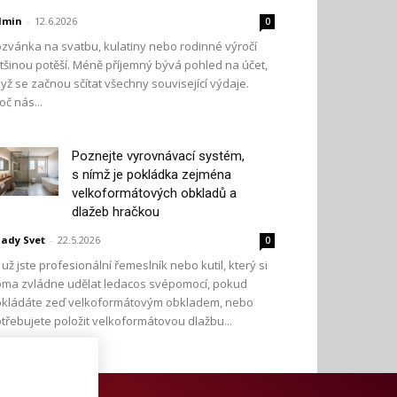
dmin
-
12.6.2026
0
zvánka na svatbu, kulatiny nebo rodinné výročí
tšinou potěší. Méně příjemný bývá pohled na účet,
yž se začnou sčítat všechny související výdaje.
oč nás...
Poznejte vyrovnávací systém,
s nímž je pokládka zejména
velkoformátových obkladů a
dlažeb hračkou
ady Svet
-
22.5.2026
0
 už jste profesionální řemeslník nebo kutil, který si
ma zvládne udělat ledacos svépomocí, pokud
kládáte zeď velkoformátovým obkladem, nebo
třebujete položit velkoformátovou dlažbu...