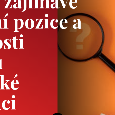
e zajímavé
í pozice a
sti
u
cké
ci