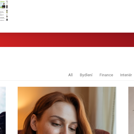
All
Bydlení
Finance
Interiér