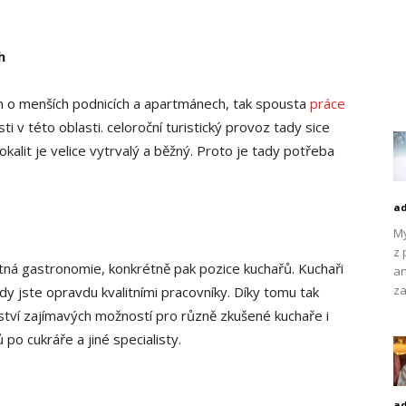
h
m o menších podnicích a apartmánech, tak spousta
práce
i v této oblasti. celoroční turistický provoz tady sice
lokalit je velice vytrvalý a běžný. Proto je tady potřeba
a
My
z 
motná gastronomie, konkrétně pak pozice kuchařů. Kuchaři
an
za
kdy jste opravdu kvalitními pracovníky. Díky tomu tak
tví zajímavých možností pro různě zkušené kuchaře i
po cukráře a jiné specialisty.
a