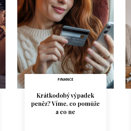
FINANCE
Krátkodobý výpadek
peněz? Víme, co pomůže
a co ne