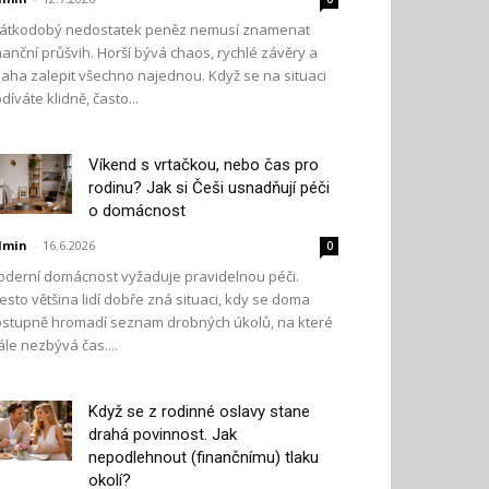
átkodobý nedostatek peněz nemusí znamenat
nanční průšvih. Horší bývá chaos, rychlé závěry a
aha zalepit všechno najednou. Když se na situaci
díváte klidně, často...
Víkend s vrtačkou, nebo čas pro
rodinu? Jak si Češi usnadňují péči
o domácnost
dmin
-
16.6.2026
0
derní domácnost vyžaduje pravidelnou péči.
esto většina lidí dobře zná situaci, kdy se doma
stupně hromadí seznam drobných úkolů, na které
ále nezbývá čas....
Když se z rodinné oslavy stane
drahá povinnost. Jak
nepodlehnout (finančnímu) tlaku
okolí?