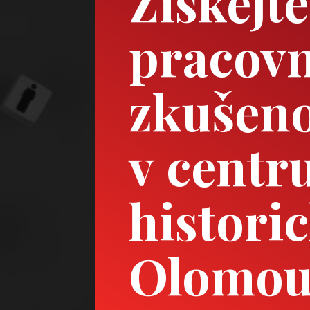
Získejt
pracovn
zkušeno
v centr
histori
Olomou