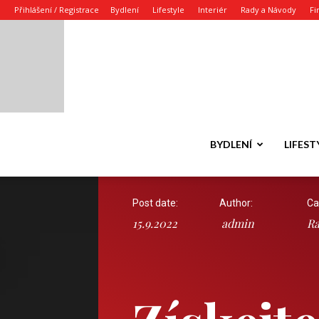
Přihlášení / Registrace
Bydlení
Lifestyle
Interiér
Rady a Návody
Fi
BYDLENÍ
LIFEST
Post date:
Author:
Ca
15.9.2022
admin
Ra