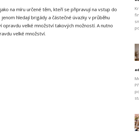
Kr
jako na míru určené těm, kteří se připravují na vstup do
fi
a jenom hledají brigády a částečné úvazky v průběhu
sn
í opravdu velké množství takových možností. A nutno
po
pravdu velké množství.
a
Mo
Př
po
st