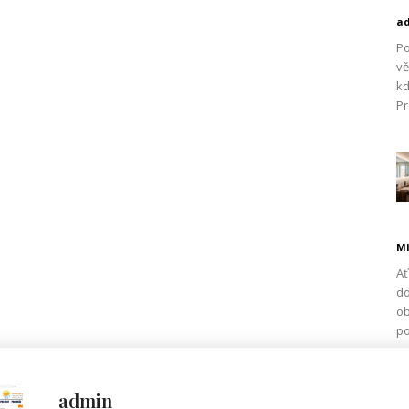
a
Po
vě
kd
Pr
Ml
Ať
do
ob
po
admin