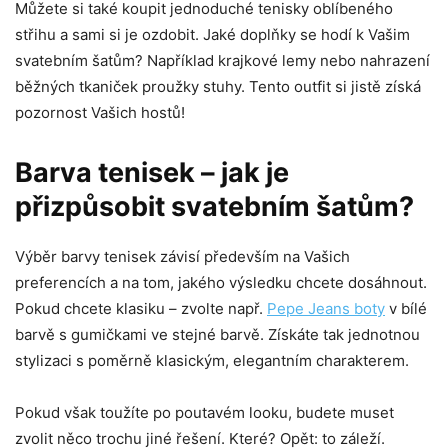
Můžete si také koupit jednoduché tenisky oblíbeného
střihu a sami si je ozdobit. Jaké doplňky se hodí k Vašim
svatebním šatům? Například krajkové lemy nebo nahrazení
běžných tkaniček proužky stuhy. Tento outfit si jistě získá
pozornost Vašich hostů!
Barva tenisek – jak je
přizpůsobit svatebním šatům?
Výběr barvy tenisek závisí především na Vašich
preferencích a na tom, jakého výsledku chcete dosáhnout.
Pokud chcete klasiku – zvolte např.
Pepe Jeans boty
v bílé
barvě s gumičkami ve stejné barvě. Získáte tak jednotnou
stylizaci s poměrně klasickým, elegantním charakterem.
Pokud však toužíte po poutavém looku, budete muset
zvolit něco trochu jiné řešení. Které? Opět: to záleží.