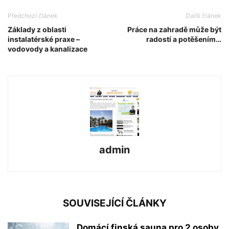
Předchozí článek
Další článek
Základy z oblasti
Práce na zahradě může být
instalatérské praxe –
radostí a potěšením…
vodovody a kanalizace
admin
SOUVISEJÍCÍ ČLÁNKY
Domácí finská sauna pro 2 osoby,