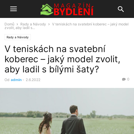
Domů
Rady a Návody
V teniskách na svatební koberec – jaký model
zvolit, aby ladil s...
Rady a Návody
V teniskách na svatební
koberec – jaký model zvolit,
aby ladil s bílými šaty?
0
Od
admin
-
2.6.2022