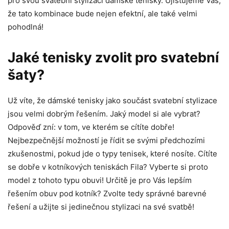
pro svou svatební stylizaci dámské tenisky. Ujišťujeme Vás,
že tato kombinace bude nejen efektní, ale také velmi
pohodlná!
Jaké tenisky zvolit pro svatební
šaty?
Už víte, že dámské tenisky jako součást svatební stylizace
jsou velmi dobrým řešením. Jaký model si ale vybrat?
Odpověď zní: v tom, ve kterém se cítíte dobře!
Nejbezpečnější možností je řídit se svými předchozími
zkušenostmi, pokud jde o typy tenisek, které nosíte. Cítíte
se dobře v kotníkových teniskách Fila? Vyberte si proto
model z tohoto typu obuvi! Určitě je pro Vás lepším
řešením obuv pod kotník? Zvolte tedy správné barevné
řešení a užijte si jedinečnou stylizaci na své svatbě!