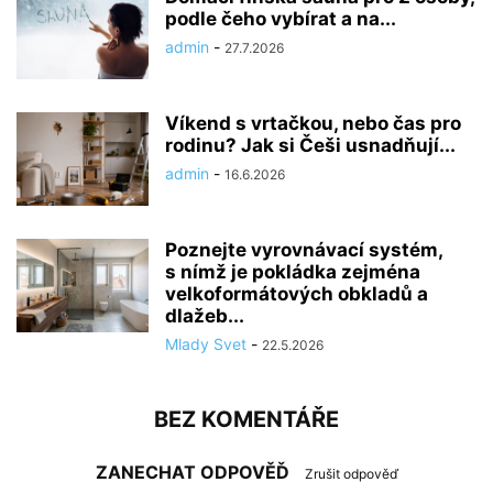
podle čeho vybírat a na...
admin
-
27.7.2026
Víkend s vrtačkou, nebo čas pro
rodinu? Jak si Češi usnadňují...
admin
-
16.6.2026
Poznejte vyrovnávací systém,
s nímž je pokládka zejména
velkoformátových obkladů a
dlažeb...
Mlady Svet
-
22.5.2026
BEZ KOMENTÁŘE
ZANECHAT ODPOVĚĎ
Zrušit odpověď