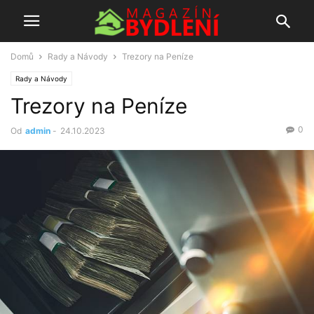
Domů
Rady a Návody
Trezory na Peníze
Rady a Návody
Trezory na Peníze
0
Od
admin
-
24.10.2023