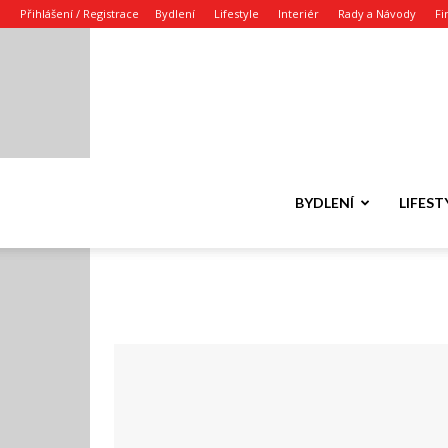
Přihlášení / Registrace
Bydlení
Lifestyle
Interiér
Rady a Návody
Fi
BYDLENÍ
LIFEST