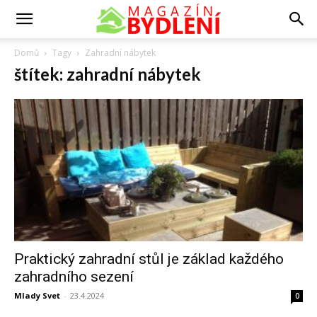
Domů
Tagy
Zahradní nábytek
štítek: zahradní nábytek
Praktický zahradní stůl je základ každého
zahradního sezení
Mlady Svet
-
23.4.2024
0