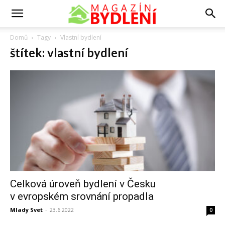
Domů
Tagy
Vlastní bydlení
štítek: vlastní bydlení
Celková úroveň bydlení v Česku
v evropském srovnání propadla
Mlady Svet
-
23.6.2022
0