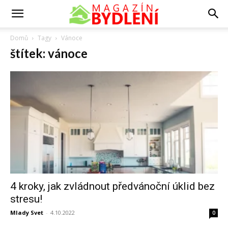
Domů
Tagy
Vánoce
štítek: vánoce
4 kroky, jak zvládnout předvánoční úklid bez
stresu!
Mlady Svet
-
4.10.2022
0