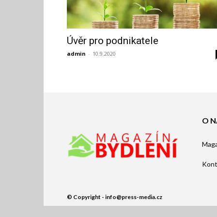
Úvěr pro podnikatele
admin
-
10.9.2020
O N
Maga
Kont
© Copyright - info@press-media.cz