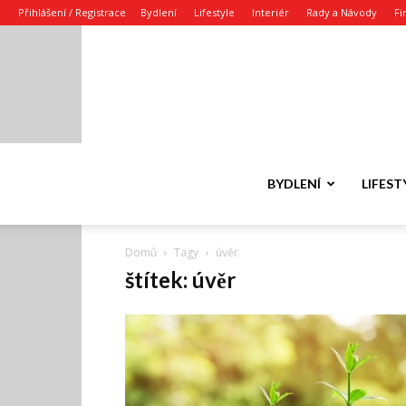
Přihlášení / Registrace
Bydlení
Lifestyle
Interiér
Rady a Návody
Fi
BYDLENÍ
LIFEST
Domů
Tagy
úvěr
štítek: úvěr