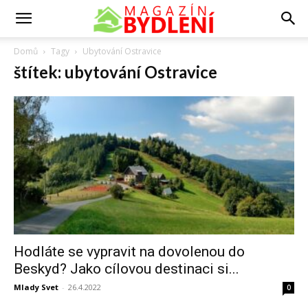
Domů
Tagy
Ubytování Ostravice
štítek: ubytování Ostravice
Hodláte se vypravit na dovolenou do
Beskyd? Jako cílovou destinaci si...
Mlady Svet
-
26.4.2022
0