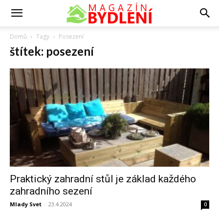
Domů
Tagy
Posezení
štítek: posezení
Praktický zahradní stůl je základ každého
zahradního sezení
Mlady Svet
-
23.4.2024
0