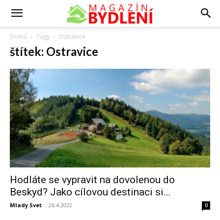
Domů
Tagy
Ostravice
štítek: Ostravice
Hodláte se vypravit na dovolenou do
Beskyd? Jako cílovou destinaci si...
Mlady Svet
-
26.4.2022
0