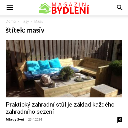
Domů
Tagy
Masiv
štítek: masiv
Praktický zahradní stůl je základ každého
zahradního sezení
Mlady Svet
-
23.4.2024
0