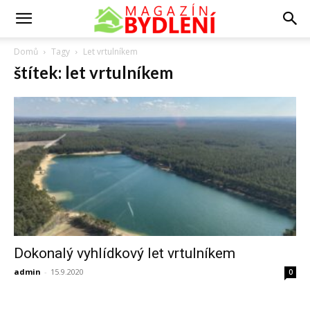
Domů
Tagy
Let vrtulníkem
štítek: let vrtulníkem
Dokonalý vyhlídkový let vrtulníkem
admin
-
15.9.2020
0