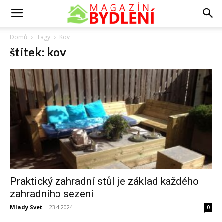
Domů
Tagy
Kov
štítek: kov
Praktický zahradní stůl je základ každého
zahradního sezení
Mlady Svet
-
23.4.2024
0