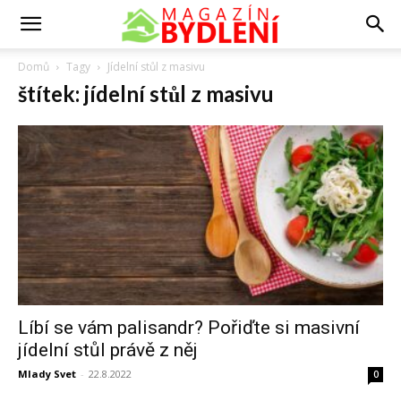
Domů
Tagy
Jídelní stůl z masivu
štítek: jídelní stůl z masivu
Líbí se vám palisandr? Pořiďte si masivní
jídelní stůl právě z něj
Mlady Svet
-
22.8.2022
0