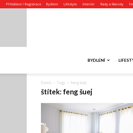
Přihlášení / Registrace
Bydlení
Lifestyle
Interiér
Rady a Návody
Fi
BYDLENÍ
LIFEST
Domů
Tagy
Feng šuej
štítek: feng šuej