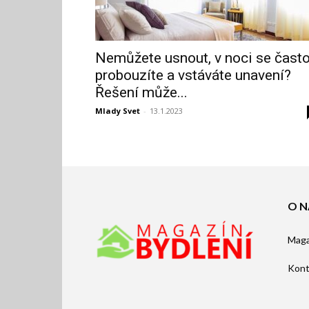
Nemůžete usnout, v noci se čast
probouzíte a vstáváte unavení?
Řešení může...
Mlady Svet
-
13.1.2023
O N
Maga
Kont