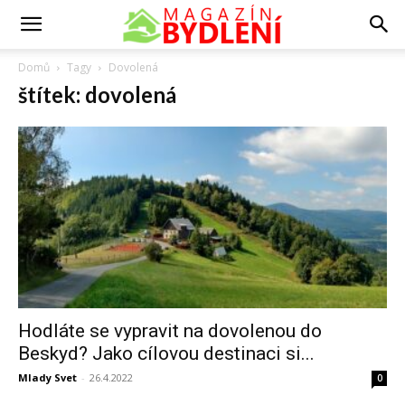
Domů
Tagy
Dovolená
štítek: dovolená
Hodláte se vypravit na dovolenou do
Beskyd? Jako cílovou destinaci si...
Mlady Svet
-
26.4.2022
0