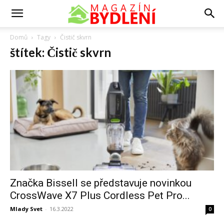
Domů
Tagy
Čistič skvrn
štítek: Čistič skvrn
Značka Bissell se představuje novinkou
CrossWave X7 Plus Cordless Pet Pro...
Mlady Svet
-
16.3.2022
0