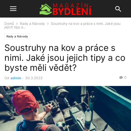
Domů
Rady a Návody
Soustruhy na kov a práce s nimi. Jaké jsou
jejich tipy a...
Rady a Návody
Soustruhy na kov a práce s
nimi. Jaké jsou jejich tipy a co
byste měli vědět?
0
Od
admin
-
30.3.2023