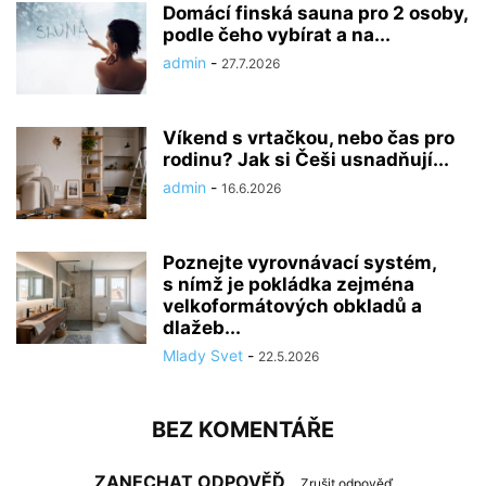
Domácí finská sauna pro 2 osoby,
podle čeho vybírat a na...
admin
-
27.7.2026
Víkend s vrtačkou, nebo čas pro
rodinu? Jak si Češi usnadňují...
admin
-
16.6.2026
Poznejte vyrovnávací systém,
s nímž je pokládka zejména
velkoformátových obkladů a
dlažeb...
Mlady Svet
-
22.5.2026
BEZ KOMENTÁŘE
ZANECHAT ODPOVĚĎ
Zrušit odpověď