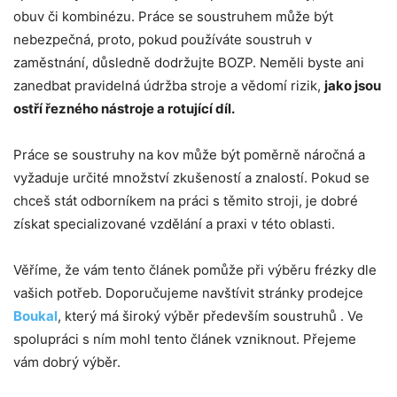
obuv či kombinézu. Práce se soustruhem může být
nebezpečná, proto, pokud používáte soustruh v
zaměstnání, důsledně dodržujte BOZP. Neměli byste ani
zanedbat pravidelná údržba stroje a vědomí rizik,
jako jsou
ostří řezn
é
ho nástroje a rotující dí
l.
Práce se soustruhy na kov může být poměrně náročná a
vyžaduje určité množství zkušeností a znalostí. Pokud se
chceš stát odborníkem na práci s těmito stroji, je dobré
získat specializované vzdělání a praxi v této oblasti.
Věříme, že vám tento článek pomůže při výběru frézky dle
vašich potřeb. Doporučujeme navštívit stránky prodejce
Boukal
, který má široký výběr především soustruhů . Ve
spolupráci s ním mohl tento článek vzniknout. Přejeme
vám dobrý výběr.