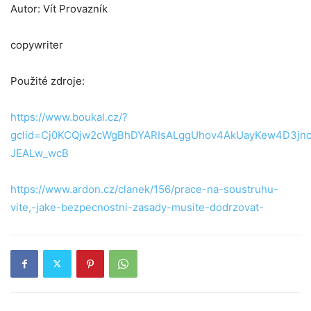
Autor: Vít Provazník
copywriter
Použité zdroje:
https://www.boukal.cz/?
gclid=Cj0KCQjw2cWgBhDYARIsALggUhov4AkUayKew4D3jn
JEALw_wcB
https://www.ardon.cz/clanek/156/prace-na-soustruhu-
vite,-jake-bezpecnostni-zasady-musite-dodrzovat-