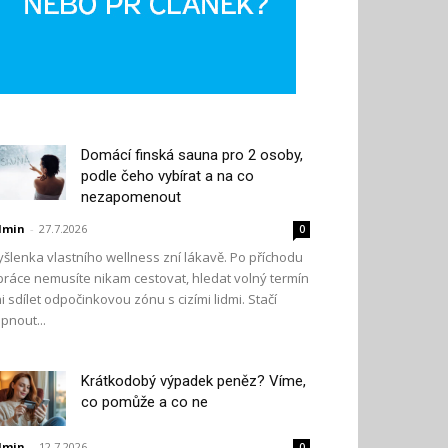
Domácí finská sauna pro 2 osoby,
podle čeho vybírat a na co
nezapomenout
dmin
-
27.7.2026
0
šlenka vlastního wellness zní lákavě. Po příchodu
práce nemusíte nikam cestovat, hledat volný termín
i sdílet odpočinkovou zónu s cizími lidmi. Stačí
pnout...
Krátkodobý výpadek peněz? Víme,
co pomůže a co ne
dmin
-
12.7.2026
0