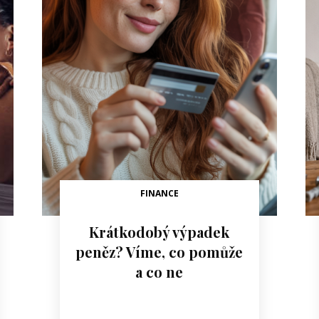
FINANCE
Krátkodobý výpadek
peněz? Víme, co pomůže
a co ne