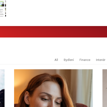
All
Bydlení
Finance
Interiér