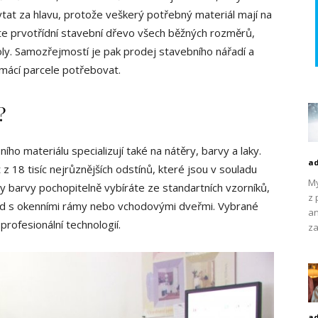
tat za hlavu, protože veškerý potřebný materiál mají na
te prvotřídní stavební dřevo všech běžných rozměrů,
ly. Samozřejmostí je pak prodej stavebního nářadí a
omácí parcele potřebovat.
?
ho materiálu specializují také na nátěry, barvy a laky.
a
z 18 tisíc nejrůznějších odstínů, které jsou v souladu
My
y barvy pochopitelně vybíráte ze standartních vzorníků,
z 
klad s okenními rámy nebo vchodovými dveřmi. Vybrané
an
rofesionální technologií.
za
a