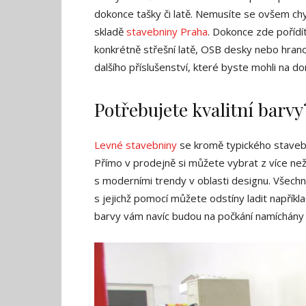
dokonce tašky či latě. Nemusíte se ovšem chy
skladě
stavebniny Praha
. Dokonce zde pořídí
konkrétně střešní latě, OSB desky nebo hrano
dalšího příslušenství, které byste mohli na d
Potřebujete kvalitní barvy
Levné stavebniny
se kromě typického stavební
Přímo v prodejně si můžete vybrat z více než 
s moderními trendy v oblasti designu. Všechn
s jejichž pomocí můžete odstíny ladit napří
barvy vám navíc budou na počkání namíchány p