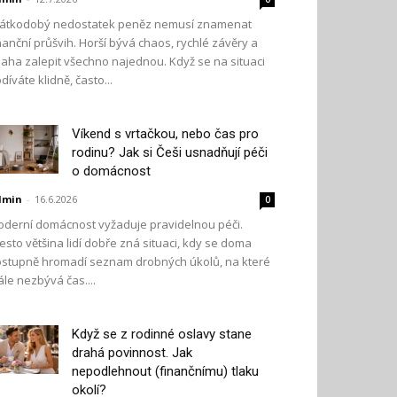
átkodobý nedostatek peněz nemusí znamenat
nanční průšvih. Horší bývá chaos, rychlé závěry a
aha zalepit všechno najednou. Když se na situaci
díváte klidně, často...
Víkend s vrtačkou, nebo čas pro
rodinu? Jak si Češi usnadňují péči
o domácnost
dmin
-
16.6.2026
0
derní domácnost vyžaduje pravidelnou péči.
esto většina lidí dobře zná situaci, kdy se doma
stupně hromadí seznam drobných úkolů, na které
ále nezbývá čas....
Když se z rodinné oslavy stane
drahá povinnost. Jak
nepodlehnout (finančnímu) tlaku
okolí?