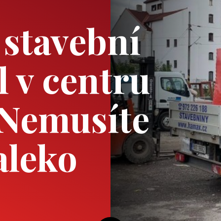
 stavební
l v centru
 Nemusíte
aleko