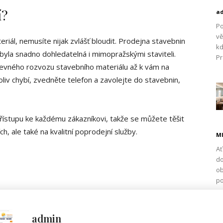
í?
a
Po
vě
riál, nemusíte nijak zvlášť bloudit. Prodejna stavebnin
kd
 byla snadno dohledatelná i mimopražskými staviteli.
Pr
levného rozvozu stavebního materiálu až k vám na
oliv chybí, zvedněte telefon a zavolejte do stavebnin,
řístupu ke každému zákazníkovi, takže se můžete těšit
, ale také na kvalitní poprodejní služby.
Ml
Ať
do
ob
po
admin