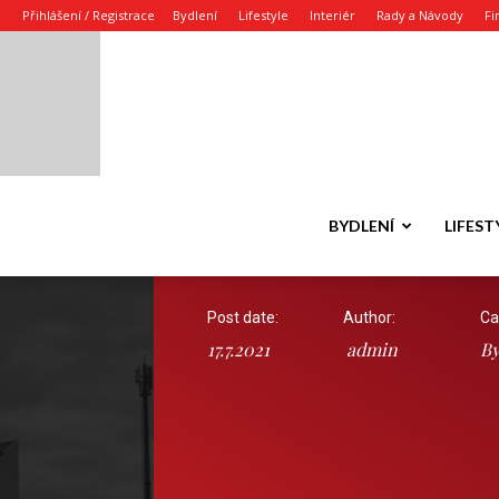
Přihlášení / Registrace
Bydlení
Lifestyle
Interiér
Rady a Návody
Fi
BYDLENÍ
LIFEST
Post date:
Author:
Ca
17.7.2021
admin
By