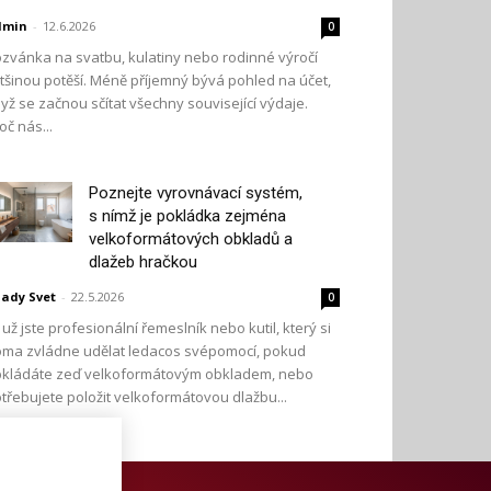
dmin
-
12.6.2026
0
zvánka na svatbu, kulatiny nebo rodinné výročí
tšinou potěší. Méně příjemný bývá pohled na účet,
yž se začnou sčítat všechny související výdaje.
oč nás...
Poznejte vyrovnávací systém,
s nímž je pokládka zejména
velkoformátových obkladů a
dlažeb hračkou
ady Svet
-
22.5.2026
0
 už jste profesionální řemeslník nebo kutil, který si
ma zvládne udělat ledacos svépomocí, pokud
kládáte zeď velkoformátovým obkladem, nebo
třebujete položit velkoformátovou dlažbu...