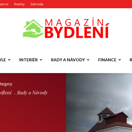
nance
Reality
Zahrada
Magazín
YLE
INTERIÉR
RADY A NÁVODY
FINANCE
tegory:
dlení
Rady a Návody
Bydlení