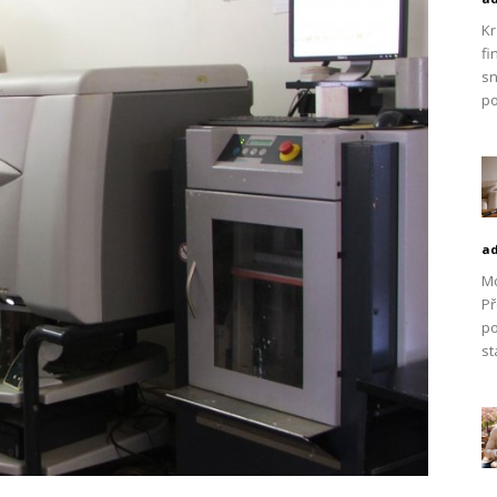
Kr
fi
sn
po
a
Mo
Př
po
st