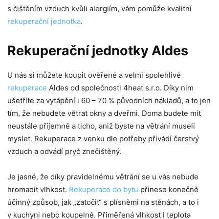
s čištěním vzduch kvůli alergiím, vám pomůže kvalitní
rekuperační jednotka
.
Rekuperační jednotky Aldes
U nás si můžete koupit ověřené a velmi spolehlivé
rekuperace
Aldes od společnosti 4heat s.r.o. Díky nim
ušetříte za vytápění i 60 – 70 % původních nákladů, a to jen
tím, že nebudete větrat okny a dveřmi. Doma budete mít
neustále příjemně a ticho, aniž byste na větrání museli
myslet. Rekuperace z venku dle potřeby přivádí čerstvý
vzduch a odvádí pryč znečištěný.
Je jasné, že díky pravidelnému větrání se u vás nebude
hromadit vlhkost.
Rekuperace do bytu
přinese konečně
účinný způsob, jak „zatočit“ s plísněmi na stěnách, a to i
v kuchyni nebo koupelně. Přiměřená vlhkost i teplota