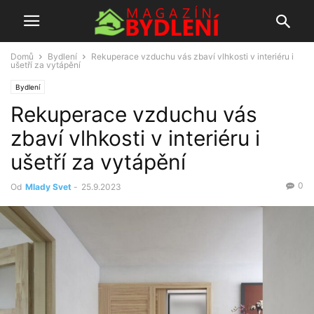
Domů
Bydlení
Rekuperace vzduchu vás zbaví vlhkosti v interiéru i
ušetří za vytápění
Bydlení
Rekuperace vzduchu vás
zbaví vlhkosti v interiéru i
ušetří za vytápění
0
Od
Mlady Svet
-
25.9.2023