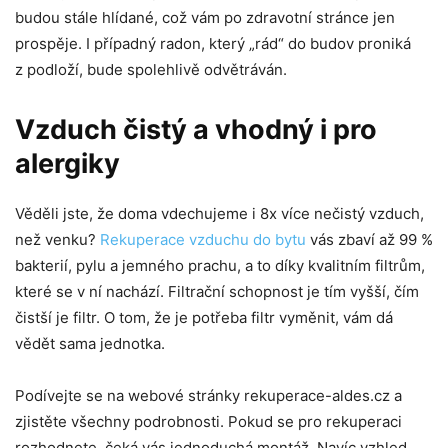
budou stále hlídané, což vám po zdravotní stránce jen
prospěje. I případný radon, který „rád“ do budov proniká
z podloží, bude spolehlivě odvětráván.
Vzduch čistý a vhodný i pro
alergiky
Věděli jste, že doma vdechujeme i 8x více nečistý vzduch,
než venku?
Rekuperace vzduchu do bytu
vás zbaví až 99 %
bakterií, pylu a jemného prachu, a to díky kvalitním filtrům,
které se v ní nachází. Filtrační schopnost je tím vyšší, čím
čistší je filtr. O tom, že je potřeba filtr vyměnit, vám dá
vědět sama jednotka.
Podívejte se na webové stránky rekuperace-aldes.cz a
zjistěte všechny podrobnosti. Pokud se pro rekuperaci
rozhodnete, čeká vás jednoduchá montáž. Navíc vzhled