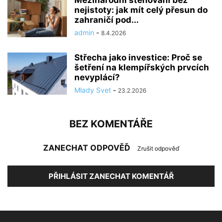
nejistoty: jak mít celý přesun do
zahraničí pod...
admin
-
8.4.2026
Střecha jako investice: Proč se
šetření na klempířských prvcích
nevyplácí?
Mlady Svet
-
23.2.2026
BEZ KOMENTÁŘE
ZANECHAT ODPOVĚĎ
Zrušit odpověď
PŘIHLÁSIT ZANECHAT KOMENTÁŘ