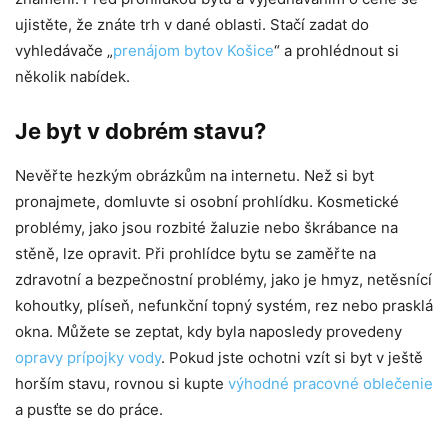
ujistěte, že znáte trh v dané oblasti. Stačí zadat do
vyhledávače „
prenájom bytov Košice
“ a prohlédnout si
několik nabídek.
Je byt v dobrém stavu?
Nevěřte hezkým obrázkům na internetu. Než si byt
pronajmete, domluvte si osobní prohlídku. Kosmetické
problémy, jako jsou rozbité žaluzie nebo škrábance na
stěně, lze opravit. Při prohlídce bytu se zaměřte na
zdravotní a bezpečnostní problémy, jako je hmyz, netěsnící
kohoutky, plíseň, nefunkční topný systém, rez nebo prasklá
okna. Můžete se zeptat, kdy byla naposledy provedeny
opravy prípojky vody
. Pokud jste ochotni vzít si byt v ještě
horším stavu, rovnou si kupte
výhodné pracovné oblečenie
a pusťte se do práce.