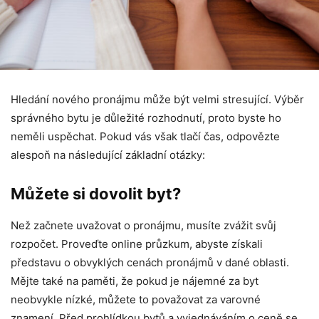
Hledání nového pronájmu může být velmi stresující. Výběr
správného bytu je důležité rozhodnutí, proto byste ho
neměli uspěchat. Pokud vás však tlačí čas, odpovězte
alespoň na následující základní otázky:
Můžete si dovolit byt?
Než začnete uvažovat o pronájmu, musíte zvážit svůj
rozpočet. Proveďte online průzkum, abyste získali
představu o obvyklých cenách pronájmů v dané oblasti.
Mějte také na paměti, že pokud je nájemné za byt
neobvykle nízké, můžete to považovat za varovné
znamení. Před prohlídkou bytů a vyjednáváním o ceně se