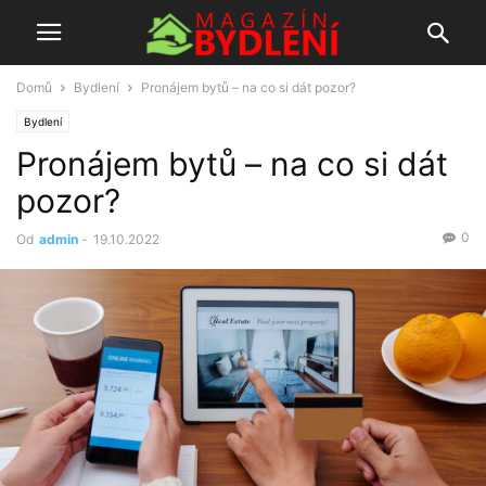
Domů
Bydlení
Pronájem bytů – na co si dát pozor?
Bydlení
Pronájem bytů – na co si dát
pozor?
0
Od
admin
-
19.10.2022