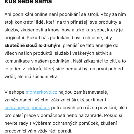
kus sebe sama
Ani podnikání online není podnikání se stroji. Vždy za ním
stojí konkrétní lidé, kteří na trh přinášejí své produkty a
služby, zkušenosti a know-how a také kus sebe, který je
originální. Pokud nás podnikání baví a chceme, aby
skutečně sloužilo druhým
, přenáší se tato energie do
všech našich produktů, služeb i veškerých aktivit a
komunikace v našem podnikání. Naši zákazníci to cítí, a to
je jeden z faktorů, který sice nemusí být na první pohled
vidět, ale má zásadní vliv.
V eshope
monterkovo.cz
najdou zaměstnavatelé,
zaměstnanci i všichni zákazníci široký sortiment
ochranných pomůcek
potřebných pro různá povolání, ale i
pro další práce v domácnosti nebo na zahradě. Pokud si
nevíte rady s výběrem ochranných pomůcek, zkušení
pracovníci vám vždy rádi poradí.