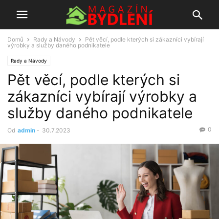
Domů
Rady a Návody
Pět věcí, podle kterých si zákazníci vybírají
výrobky a služby daného podnikatele
Rady a Návody
Pět věcí, podle kterých si
zákazníci vybírají výrobky a
služby daného podnikatele
0
Od
admin
-
30.7.2023