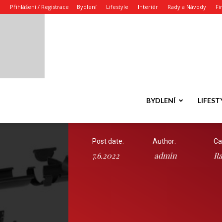
Přihlášení / Registrace
Bydlení
Lifestyle
Interiér
Rady a Návody
Fi
BYDLENÍ
LIFEST
Post date:
Author:
Ca
7.6.2022
admin
Ra