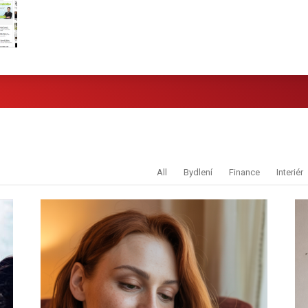
All
Bydlení
Finance
Interiér