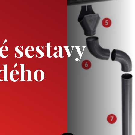
 sestavy
ždého