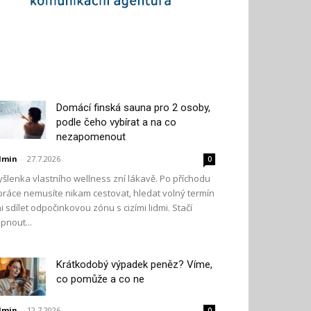
Domácí finská sauna pro 2 osoby,
podle čeho vybírat a na co
nezapomenout
dmin
-
27.7.2026
0
šlenka vlastního wellness zní lákavě. Po příchodu
práce nemusíte nikam cestovat, hledat volný termín
i sdílet odpočinkovou zónu s cizími lidmi. Stačí
pnout...
Krátkodobý výpadek peněz? Víme,
co pomůže a co ne
dmin
-
12.7.2026
0