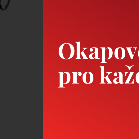
Okapové
pro ka