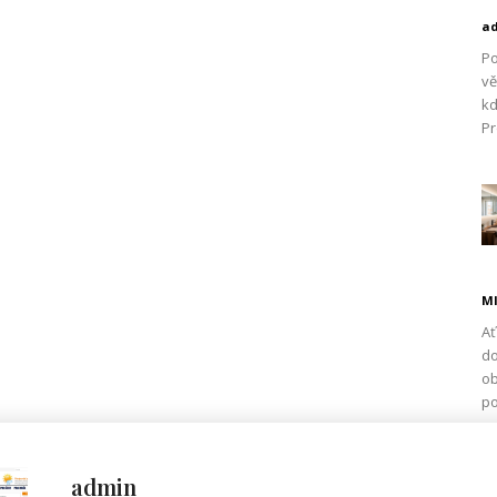
a
Po
vě
kd
Pr
Ml
Ať
do
ob
po
admin