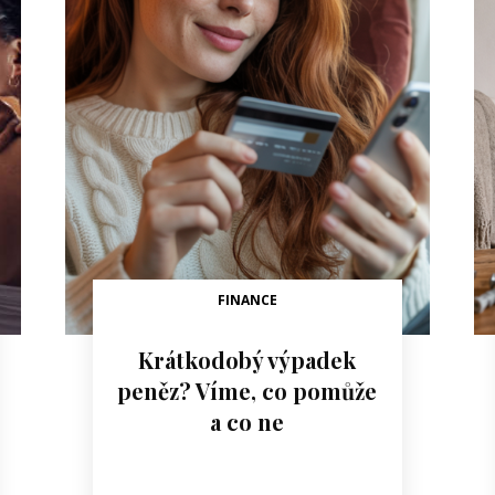
FINANCE
Krátkodobý výpadek
peněz? Víme, co pomůže
a co ne