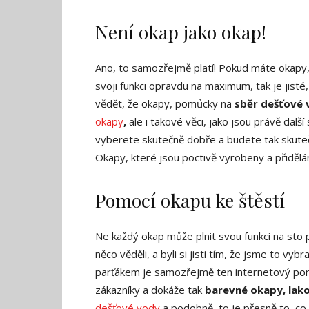
Není okap jako okap!
Ano, to samozřejmě platí! Pokud máte okapy, k
svoji funkci opravdu na maximum, tak je jisté
vědět, že okapy, pomůcky na
sběr dešťové 
okapy
,
ale i takové věci, jako jsou právě dalš
vyberete skutečně dobře a budete tak skut
Okapy, které jsou poctivě vyrobeny a přiděl
Pomocí okapu ke štěstí
Ne každý okap může plnit svou funkci na sto
něco věděli, a byli si jisti tím, že jsme to vy
parťákem je samozřejmě ten internetový portá
zákazníky a dokáže tak
barevné okapy, lak
dešťové vody
a podobně, to je přesně to, co