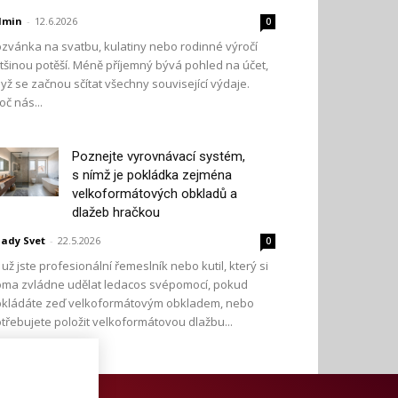
dmin
-
12.6.2026
0
zvánka na svatbu, kulatiny nebo rodinné výročí
tšinou potěší. Méně příjemný bývá pohled na účet,
yž se začnou sčítat všechny související výdaje.
oč nás...
Poznejte vyrovnávací systém,
s nímž je pokládka zejména
velkoformátových obkladů a
dlažeb hračkou
ady Svet
-
22.5.2026
0
 už jste profesionální řemeslník nebo kutil, který si
ma zvládne udělat ledacos svépomocí, pokud
kládáte zeď velkoformátovým obkladem, nebo
třebujete položit velkoformátovou dlažbu...