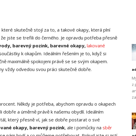
teré skutečně stojí za to, a takové okapy, která plní
, že jste se trefili do černého. Je opravdu potřeba přesně
vody, barevný pozink, barevné okapy,
lakované
í součástky k okapům. Ideálním řešením je to, když si
ečně maximálně spokojeni právě se se svým okapem.
ány vždy odvedou svou práci skutečně dobře.
a
My
z 
an
za
 procent. Někdy je potřeba, abychom opravdu o okapech
brali dobře a úměrně právě k našemu obydlí. Ideálním
l, který přesně ví, jak se dobře postarat o své
ované okapy, barevný pozink
, ale i pomůcky na
sběr
 se nám hodí a co můžeme potřebovat. Pokud jste si jistí
a