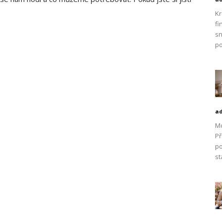
Kr
fi
sn
po
a
Mo
Př
po
st