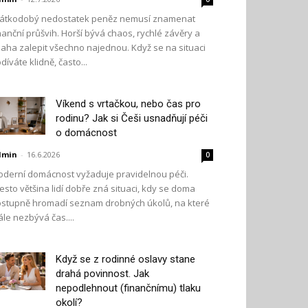
átkodobý nedostatek peněz nemusí znamenat
nanční průšvih. Horší bývá chaos, rychlé závěry a
aha zalepit všechno najednou. Když se na situaci
díváte klidně, často...
Víkend s vrtačkou, nebo čas pro
rodinu? Jak si Češi usnadňují péči
o domácnost
dmin
-
16.6.2026
0
derní domácnost vyžaduje pravidelnou péči.
esto většina lidí dobře zná situaci, kdy se doma
stupně hromadí seznam drobných úkolů, na které
ále nezbývá čas....
Když se z rodinné oslavy stane
drahá povinnost. Jak
nepodlehnout (finančnímu) tlaku
okolí?