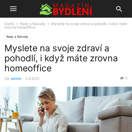
Domů
Rady a Návody
Myslete na svoje zdraví a pohodlí, i když máte
zrovna homeoffice
Rady a Návody
Myslete na svoje zdraví a
pohodlí, i když máte zrovna
homeoffice
0
Od
admin
-
3.9.2021