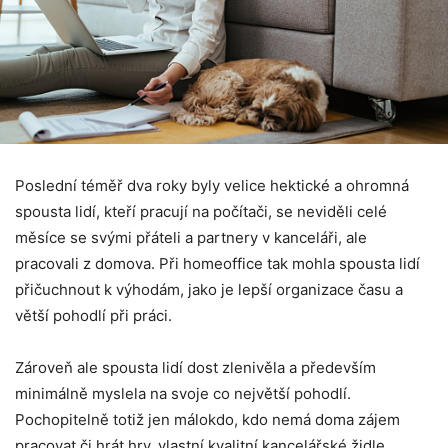
Poslední téměř dva roky byly velice hektické a ohromná
spousta lidí, kteří pracují na počítači, se neviděli celé
měsíce se svými přáteli a partnery v kanceláři, ale
pracovali z domova. Při homeoffice tak mohla spousta lidí
přičuchnout k výhodám, jako je lepší organizace času a
větší pohodlí při práci.
Zároveň ale spousta lidí dost zlenivěla a především
minimálně myslela na svoje co největší pohodlí.
Pochopitelně totiž jen málokdo, kdo nemá doma zájem
pracovat či hrát hry, vlastní kvalitní kancelářské židle.