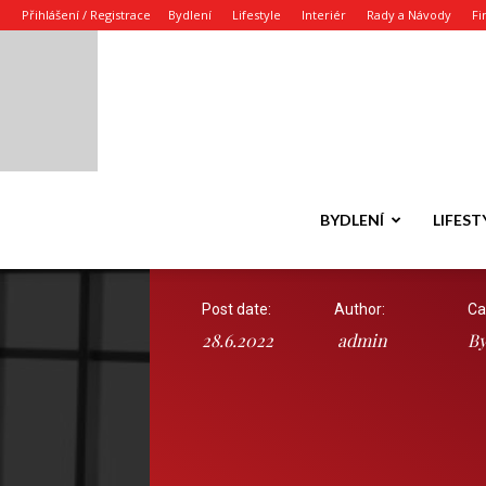
Přihlášení / Registrace
Bydlení
Lifestyle
Interiér
Rady a Návody
Fi
BYDLENÍ
LIFEST
Post date:
Author:
Ca
28.6.2022
admin
By