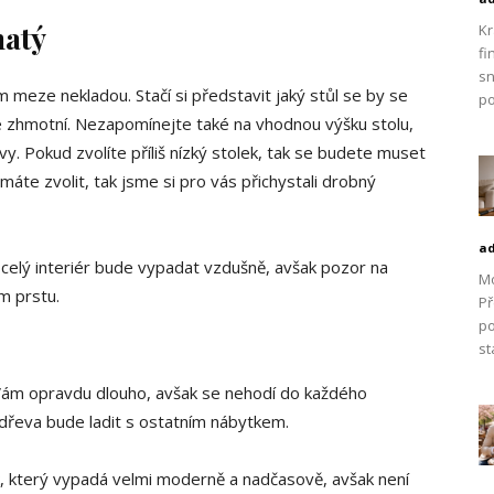
natý
Kr
fi
sn
meze nekladou. Stačí si představit jaký stůl se by se
po
e zhmotní. Nezapomínejte také na vhodnou výšku stolu,
y. Pokud zvolíte příliš nízký stolek, tak se budete muset
 máte zvolit, tak jsme si pro vás přichystali drobný
a
 celý interiér bude vypadat vzdušně, avšak pozor na
Mo
m prstu.
Př
po
st
 Vám opravdu dlouho, avšak se nehodí do každého
a dřeva bude ladit s ostatním nábytkem.
k, který vypadá velmi moderně a nadčasově, avšak není