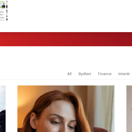
All
Bydlení
Finance
Interiér