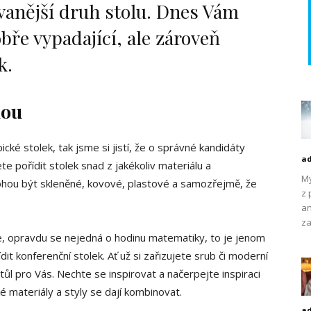
ovanější druh stolu. Dnes Vám
bře vypadající, ale zároveň
k.
dou
cké stolek, tak jsme si jistí, že o správné kandidáty
a
e pořídit stolek snad z jakékoliv materiálu a
My
ohou být skleněné, kovové, plastové a samozřejmě, že
z 
an
za
 Ne, opravdu se nejedná o hodinu matematiky, to je jenom
it konferenční stolek. Ať už si zařizujete srub či moderní
tůl pro Vás. Nechte se inspirovat a načerpejte inspiraci
é materiály a styly se dají kombinovat.
a