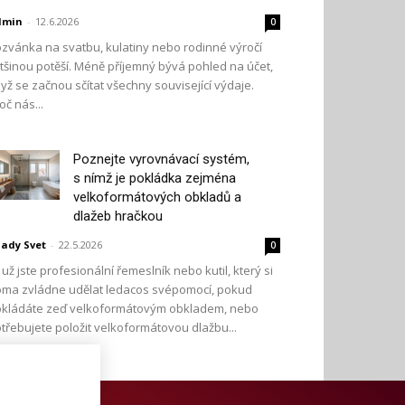
dmin
-
12.6.2026
0
zvánka na svatbu, kulatiny nebo rodinné výročí
tšinou potěší. Méně příjemný bývá pohled na účet,
yž se začnou sčítat všechny související výdaje.
oč nás...
Poznejte vyrovnávací systém,
s nímž je pokládka zejména
velkoformátových obkladů a
dlažeb hračkou
ady Svet
-
22.5.2026
0
 už jste profesionální řemeslník nebo kutil, který si
ma zvládne udělat ledacos svépomocí, pokud
kládáte zeď velkoformátovým obkladem, nebo
třebujete položit velkoformátovou dlažbu...