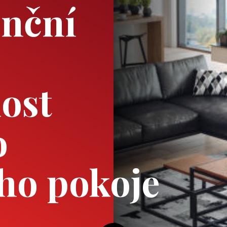
enční
ost
o
ho pokoje