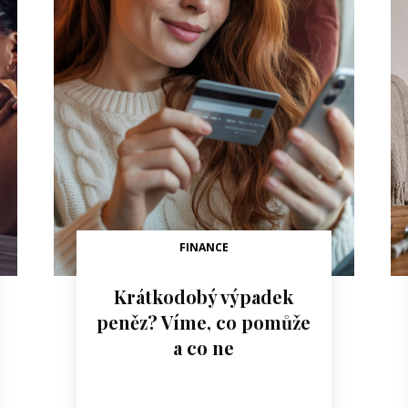
FINANCE
Krátkodobý výpadek
peněz? Víme, co pomůže
a co ne