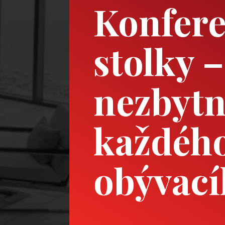
Konfer
stolky –
nezbytn
každéh
obývací