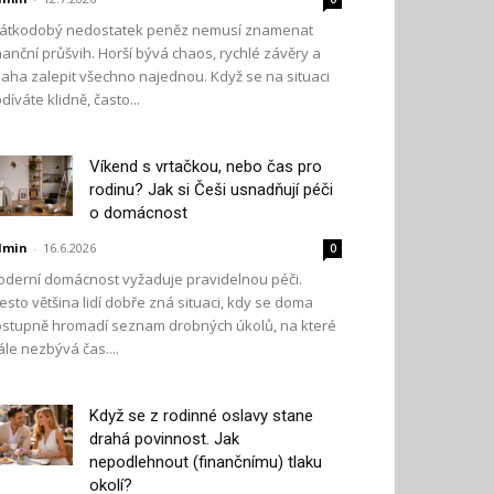
átkodobý nedostatek peněz nemusí znamenat
nanční průšvih. Horší bývá chaos, rychlé závěry a
aha zalepit všechno najednou. Když se na situaci
díváte klidně, často...
Víkend s vrtačkou, nebo čas pro
rodinu? Jak si Češi usnadňují péči
o domácnost
dmin
-
16.6.2026
0
derní domácnost vyžaduje pravidelnou péči.
esto většina lidí dobře zná situaci, kdy se doma
stupně hromadí seznam drobných úkolů, na které
ále nezbývá čas....
Když se z rodinné oslavy stane
drahá povinnost. Jak
nepodlehnout (finančnímu) tlaku
okolí?