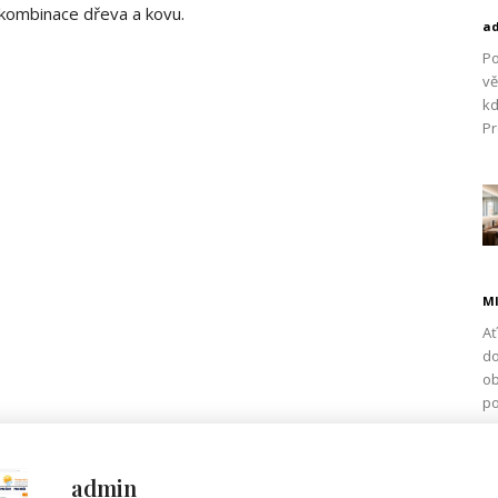
kombinace dřeva a kovu.
a
Po
vě
kd
Pr
Ml
Ať
do
ob
po
admin