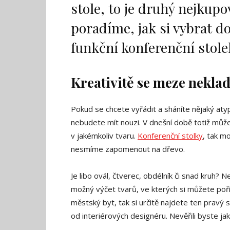
stole, to je druhý nejkup
poradíme, jak si vybrat do
funkční konferenční stole
Kreativitě se meze nekla
Pokud se chcete vyřádit a sháníte nějaký atypi
nebudete mít nouzi. V dnešní době totiž můžet
v jakémkoliv tvaru.
Konferenční stolky
, tak m
nesmíme zapomenout na dřevo.
Je libo ovál, čtverec, obdélník či snad kruh?
možný výčet tvarů, ve kterých si můžete poříd
městský byt, tak si určitě najdete ten pravý s
od interiérových designéru. Nevěřili byste jak