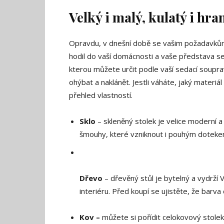
Velký i malý, kulatý i hra
Opravdu, v dnešní době se vašim požadavkům 
hodil do vaší domácnosti a vaše představa s
kterou můžete určit podle vaší sedací souprav
ohýbat a naklánět. Jestli váháte, jaký materiál
přehled vlastností.
Sklo
– skleněný stolek je velice moderní a
šmouhy, které vzniknout i pouhým doteke
Dřevo
– dřevěný stůl je bytelný a vydrží
interiéru. Před koupí se ujistěte, že barv
Kov –
můžete si pořídit celokovový stole