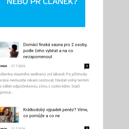
Domácí finská sauna pro 2 osoby,
podle čeho vybírat a na co
nezapomenout
dmin
-
27.7.2026
0
šlenka vlastního wellness zní lákavě. Po příchodu
práce nemusíte nikam cestovat, hledat volný termín
i sdílet odpočinkovou zónu s cizími lidmi. Stačí
pnout...
Krátkodobý výpadek peněz? Víme,
co pomůže a co ne
dmin
-
12.7.2026
0