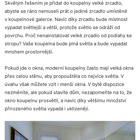
Skvělým řešením je přidat do koupelny velké zrcadlo,
abyste se ráno nemuseli prát o jediné zrcadlo umístěné
v koupelnové galerce. Navíc díky zrcadlu bude místnost
vypadat světlejší a větší, protože světlo se odráží od
povrchu. Proč nenainstalovat velké zrcadlo od podlahy ke
stropu? Vaše koupelna bude plná světla a bude vypadat
mnohem prostornější.
Pokud jde o okna, moderní koupelny často mají velká okna
přes celou stěnu, aby propouštěla co nejvíce světla. V
úvahu však můžete vzít i menší okna. V bytě dispozice
nezměníte, ale pokud stavíte dům, nezapomeňte na to, že
okno koupelnu prosvětlí, a navíc díky většímu množství
přirozeného světla vypadá i uklizeněji.