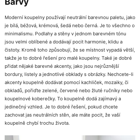
Barvy
Moderní koupelny používají neutrální barevnou paletu, jako
je bílá, béžová, krémová, šedá nebo černá. Je to všechno o
minimalismu. Podlahy a stěny v jednom barevném tónu
jsou velmi oblíbené a dodávají pocit harmonie, klidu a
čistoty. Kromě toho způsobují, že se místnost vypadá větší,
takže je to dobré řešení pro malé koupelny. Také je dobré
přidat nějaké barevné akcenty, jako jsou nejrůznější
bordury, listely a jednotlivé obklady s obrázky. Nechcete-li
akcenty koupelně dodávat pomocí kachliček, mozaiky, či
obkladů, pořiďte zelené, červené nebo žluté ručníky nebo
koupelnové koberečky. To koupelně dodá zajímavý a
jedinečný vzhled. Je to dobré řešení, pokud chcete
zachovat jas neutrálních stěn, ale máte pocit, že vaší
koupelně chybí trochu života.