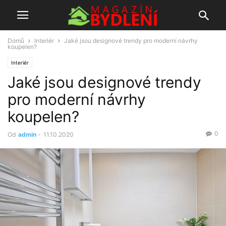
Domů
Interiér
Jaké jsou designové trendy pro moderní návrhy
koupelen?
Interiér
Jaké jsou designové trendy
pro moderní návrhy
koupelen?
0
Od
admin
-
11.10.2020