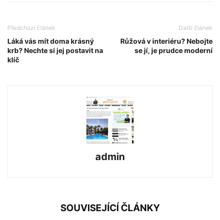
Předchozí článek
Další článek
Láká vás mít doma krásný
Růžová v interiéru? Nebojte
krb? Nechte si jej postavit na
se jí, je prudce moderní
klíč
admin
SOUVISEJÍCÍ ČLÁNKY