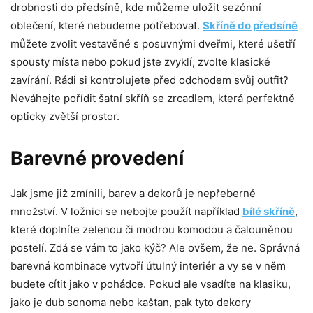
drobnosti do předsíně, kde můžeme uložit sezónní
oblečení, které nebudeme potřebovat.
Skříně do předsíně
můžete zvolit vestavěné s posuvnými dveřmi, které ušetří
spousty místa nebo pokud jste zvyklí, zvolte klasické
zavírání. Rádi si kontrolujete před odchodem svůj outfit?
Neváhejte pořídit šatní skříň se zrcadlem, která perfektně
opticky zvětší prostor.
Barevné provedení
Jak jsme již zmínili, barev a dekorů je nepřeberné
množství. V ložnici se nebojte použít například
bílé skříně
,
které doplníte zelenou či modrou komodou a čalouněnou
postelí. Zdá se vám to jako kýč? Ale ovšem, že ne. Správná
barevná kombinace vytvoří útulný interiér a vy se v něm
budete cítit jako v pohádce. Pokud ale vsadíte na klasiku,
jako je dub sonoma nebo kaštan, pak tyto dekory