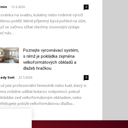
dmin
-
12.6.2026
0
zvánka na svatbu, kulatiny nebo rodinné výročí
tšinou potěší. Méně příjemný bývá pohled na účet,
yž se začnou sčítat všechny související výdaje.
oč nás...
Poznejte vyrovnávací systém,
s nímž je pokládka zejména
velkoformátových obkladů a
dlažeb hračkou
ady Svet
-
22.5.2026
0
 už jste profesionální řemeslník nebo kutil, který si
ma zvládne udělat ledacos svépomocí, pokud
kládáte zeď velkoformátovým obkladem, nebo
třebujete položit velkoformátovou dlažbu...