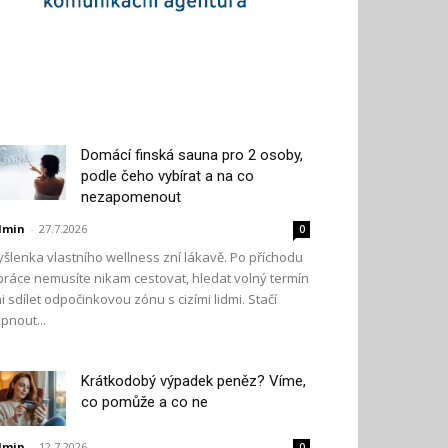
Domácí finská sauna pro 2 osoby,
podle čeho vybírat a na co
nezapomenout
dmin
-
27.7.2026
0
šlenka vlastního wellness zní lákavě. Po příchodu
práce nemusíte nikam cestovat, hledat volný termín
i sdílet odpočinkovou zónu s cizími lidmi. Stačí
pnout...
Krátkodobý výpadek peněz? Víme,
co pomůže a co ne
dmin
-
12.7.2026
0