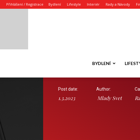
Přihlášení / Registrace
Bydlení
Lifestyle
Interiér
Rady a Návody
Fi
BYDLENÍ
LIFEST
Post date:
Author:
Ca
1.3.2023
Mlady Svet
Ra