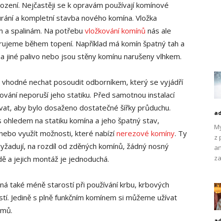
zení. Nejčastěji se k opravám používají komínové
urání a kompletní stavba nového komína. Vložka
m a spalinám. Na potřebu
vložkování komínů
nás ale
orujeme během topení. Například má komín špatný tah a
 na jiné palivo nebo jsou stěny komínu narušeny vlhkem.
je vhodné nechat posoudit odborníkem, který se vyjádří
ování neporuší jeho statiku. Před samotnou instalací
vat, aby bylo dosaženo dostatečné šířky průduchu.
a
s ohledem na statiku komína a jeho špatný stav,
My
ebo využít možnosti, které nabízí
nerezové komíny
. Ty
z 
yžadují, na rozdíl od zděných komínů, žádný nosný
an
za
dě a jejich montáž je jednoduchá.
 také méně starostí při používání krbu, krbových
stí. Jedině s plně funkčním komínem si můžeme užívat
émů.
a