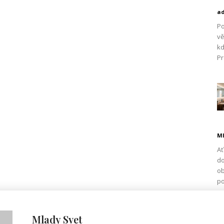
a
Po
vě
kd
Pr
Ml
Ať
do
ob
po
Mlady Svet