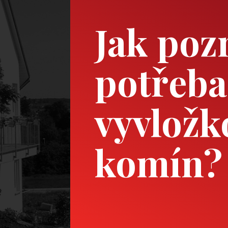
Jak pozn
potřeba
vyvložk
komín?