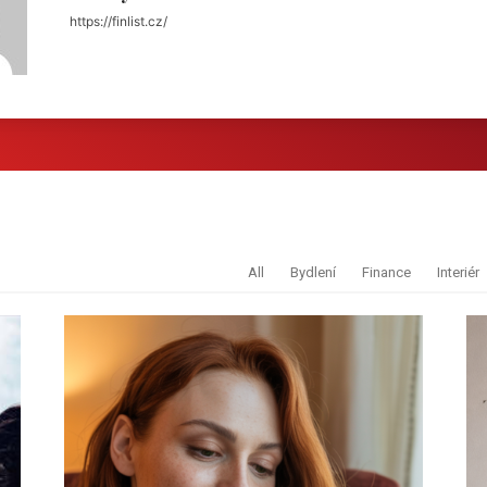
https://finlist.cz/
All
Bydlení
Finance
Interiér