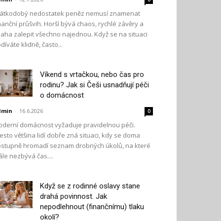
átkodobý nedostatek peněz nemusí znamenat
nanční průšvih. Horší bývá chaos, rychlé závěry a
aha zalepit všechno najednou. Když se na situaci
díváte klidně, často...
Víkend s vrtačkou, nebo čas pro
rodinu? Jak si Češi usnadňují péči
o domácnost
dmin
-
16.6.2026
0
derní domácnost vyžaduje pravidelnou péči.
esto většina lidí dobře zná situaci, kdy se doma
stupně hromadí seznam drobných úkolů, na které
ále nezbývá čas....
Když se z rodinné oslavy stane
drahá povinnost. Jak
nepodlehnout (finančnímu) tlaku
okolí?