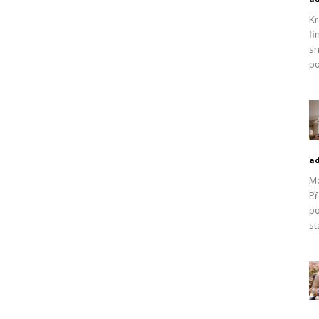
Kr
fi
sn
po
a
Mo
Př
po
st