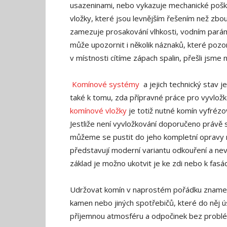
usazeninami, nebo vykazuje mechanické poško
vložky, které jsou levnějším řešením než zbo
zamezuje prosakování vlhkosti, vodním pará
může upozornit i několik náznaků, které poz
v místnosti cítíme zápach spalin, přešli jsme
Komínové systémy
a jejich technický stav 
také k tomu, zda přípravné práce pro vyvložk
komínové vložky
je totiž nutné komín vyfrézo
Jestliže není vyvložkování doporučeno právě 
můžeme se pustit do jeho kompletní opravy n
představují moderní variantu odkouření a nev
základ je možno ukotvit je ke zdi nebo k fasá
Udržovat komín v naprostém pořádku znamená
kamen nebo jiných spotřebičů, které do něj ú
příjemnou atmosféru a odpočinek bez probl