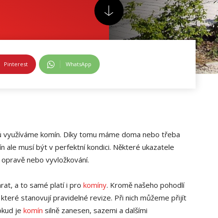
Pinterest
WhatsApp
ičů využíváme komín. Díky tomu máme doma nebo třeba
 ale musí být v perfektní kondici. Některé ukazatele
 opravě nebo vyvložkování.
at, a to samé platí i pro
komíny
. Kromě našeho pohodlí
 které stanovují pravidelné revize. Při nich můžeme přijít
okud je
komín
silně zanesen, sazemi a dalšími