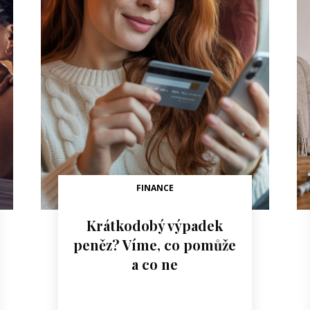
FINANCE
Krátkodobý výpadek
peněz? Víme, co pomůže
a co ne